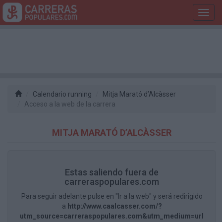
Toggl
navig
Calendario running
Mitja Marató d’Alcàsser
Acceso a la web de la carrera
MITJA MARATÓ D’ALCÀSSER
Estas saliendo fuera de
carreraspopulares.com
Para seguir adelante pulse en "Ir a la web" y será redirigido
a
http://www.caalcasser.com/?
utm_source=carreraspopulares.com&utm_medium=url