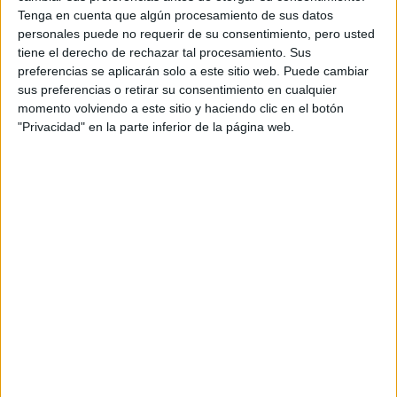
Tenga en cuenta que algún procesamiento de sus datos
CARRERA POPULAR DE NAVAJAS
29/08/2026
NAVAJAS (CASTELLÓN)
personales puede no requerir de su consentimiento, pero usted
tiene el derecho de rechazar tal procesamiento. Sus
Septiembre 2026
preferencias se aplicarán solo a este sitio web. Puede cambiar
VOLTA A PEU TORRE EN CONILL
12/09/2026
sus preferencias o retirar su consentimiento en cualquier
TORRE EN CONILL - BETERA (VALENCIA)
momento volviendo a este sitio y haciendo clic en el botón
Octubre 2026
"Privacidad" en la parte inferior de la página web.
V CARRERA POPULAR EL CAÑAVERAL
04/10/2026
VICÁLVARO (MADRID)
IV 24H NON STOP COSLADA
17/10/2026
COSLADA (MADRID)