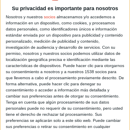
NOJA RACE BY DESAFIO
Su privacidad es importante para nosotros
CANTABRO
Nosotros y nuestros
socios
almacenamos y/o accedemos a
Domingo 06 septiembre 2026
información en un dispositivo, como cookies, y procesamos
noja (Cantabria)
4km y 8km
datos personales, como identificadores únicos e información
Más información del evento
estándar enviada por un dispositivo para publicidad y contenido
personalizado, medición de publicidad y contenido,
investigación de audiencia y desarrollo de servicios.
Con su
permiso, nosotros y nuestros socios podemos utilizar datos de
CARRERA NOCTURNA LA
localización geográfica precisa e identificación mediante las
RINCONADA "POR LA MOVILIDAD"
características de dispositivos. Puede hacer clic para otorgarnos
Viernes 18 septiembre 2026
su consentimiento a nosotros y a nuestros 1538 socios para
San José de la Rinconada (Sevilla)
que llevemos a cabo el procesamiento previamente descrito. De
8 K
forma alternativa, puede hacer clic para denegar su
Más información del evento
consentimiento o acceder a información más detallada y
cambiar sus preferencias antes de otorgar su consentimiento.
Tenga en cuenta que algún procesamiento de sus datos
personales puede no requerir de su consentimiento, pero usted
MEDIA MARATÓN MEDINA DE LAS
tiene el derecho de rechazar tal procesamiento. Sus
TORRES
preferencias se aplicarán solo a este sitio web. Puede cambiar
Domingo 11 octubre 2026
sus preferencias o retirar su consentimiento en cualquier
Medina de las Torres (Badajoz)