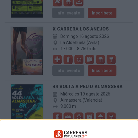
Info. evento
Inscríbete
X CARRERA LOS ANEJOS
Domingo 16 agosto 2026
La Aldehuela (Avila)
17.000 - 8.750 mts
Info. evento
Inscríbete
44 VOLTA A PEU D´ALMASSERA
Miércoles 19 agosto 2026
Almassera (Valencia)
8.000 m
Info. evento
Inscríbete