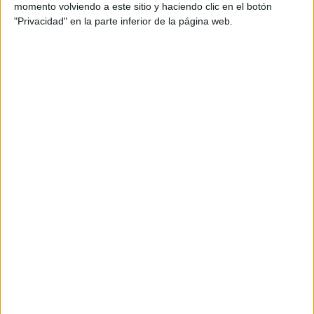
momento volviendo a este sitio y haciendo clic en el botón
21.100 m
"Privacidad" en la parte inferior de la página web.
Más información del evento
IV 24H NON STOP COSLADA
Sábado 17 octubre 2026
Coslada (Madrid)
a discreción
Info. evento
Inscríbete