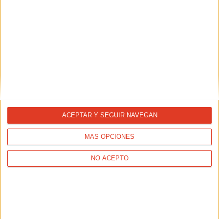
ENTRENAMIENTOS
Repite conmigo: esta temporada voy a mejorar
ACEPTAR Y SEGUIR NAVEGAN
mi marca en 10K
MÁS OPCIONES
NO ACEPTO