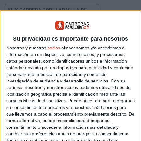
XLIX CARRERA POPULAR VILLA DE...
Su privacidad es importante para nosotros
Nosotros y nuestros
socios
almacenamos y/o accedemos a
información en un dispositivo, como cookies, y procesamos
datos personales, como identificadores únicos e información
estándar enviada por un dispositivo para publicidad y contenido
Jueves 27 agosto 2026
personalizado, medición de publicidad y contenido,
Cerceda (Madrid)
investigación de audiencia y desarrollo de servicios.
Con su
permiso, nosotros y nuestros socios podemos utilizar datos de
localización geográfica precisa e identificación mediante las
AQUARUN COSLADA
características de dispositivos. Puede hacer clic para otorgarnos
su consentimiento a nosotros y a nuestros 1538 socios para
que llevemos a cabo el procesamiento previamente descrito. De
forma alternativa, puede hacer clic para denegar su
consentimiento o acceder a información más detallada y
cambiar sus preferencias antes de otorgar su consentimiento.
Tenga en cuenta que algún procesamiento de sus datos