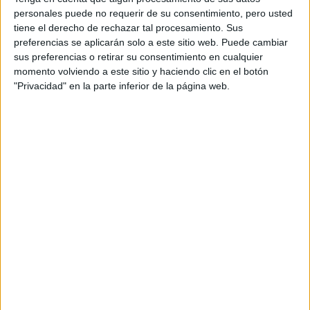
personales puede no requerir de su consentimiento, pero usted
tiene el derecho de rechazar tal procesamiento. Sus
Sábado 12 septiembre 2026
preferencias se aplicarán solo a este sitio web. Puede cambiar
Coslada (Madrid)
sus preferencias o retirar su consentimiento en cualquier
momento volviendo a este sitio y haciendo clic en el botón
XXVI CARRERA POPULAR...
"Privacidad" en la parte inferior de la página web.
Domingo 20 septiembre 2026
Villarejo de Salvanes (Madrid)
III CARRERA DE LA LOGISTICA