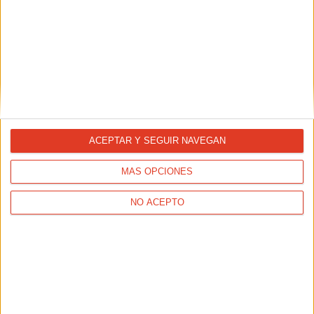
ACEPTAR Y SEGUIR NAVEGAN
MÁS OPCIONES
NO ACEPTO
ENTRENAMIENTOS
Tres sencillos ejercicios de fuerza: ¡ya no hay
excusas!