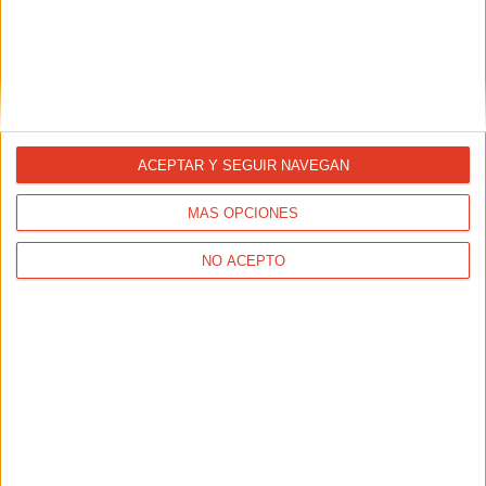
SALUD
Refrigeración e hidratación en el running (II)
ACEPTAR Y SEGUIR NAVEGAN
MÁS OPCIONES
NO ACEPTO