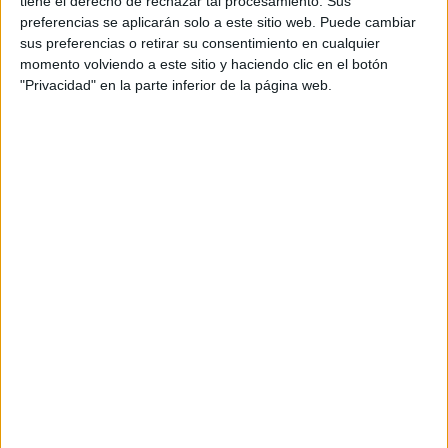
tiene el derecho de rechazar tal procesamiento. Sus
Sábado 29 agosto 2026
preferencias se aplicarán solo a este sitio web. Puede cambiar
Navajas (Castellón)
sus preferencias o retirar su consentimiento en cualquier
momento volviendo a este sitio y haciendo clic en el botón
"Privacidad" en la parte inferior de la página web.
V CARRERA POPULAR EL CAÑAVERAL
Domingo 04 octubre 2026
Vicálvaro - Madrid (Madrid)
X CARRERA LOS ANEJOS