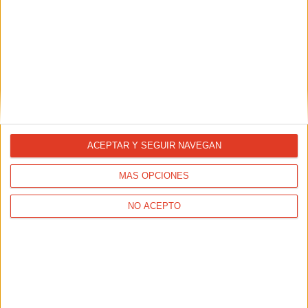
ACEPTAR Y SEGUIR NAVEGAN
MÁS OPCIONES
NO ACEPTO
NUTRICIÓN
Carreras nocturnas: después de correr, ¿hay que cenar?