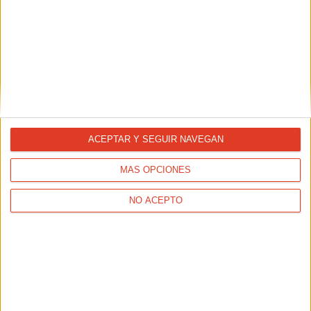
ACEPTAR Y SEGUIR NAVEGAN
MÁS OPCIONES
NO ACEPTO
ACTUALIDAD
X carrera solidaria Las Dehesas, ¿te la vas a perder?