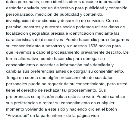
datos personales, como identificadores únicos e información
estándar enviada por un dispositivo para publicidad y contenido
personalizado, medición de publicidad y contenido,
investigación de audiencia y desarrollo de servicios.
Con su
permiso, nosotros y nuestros socios podemos utilizar datos de
localización geográfica precisa e identificación mediante las
características de dispositivos. Puede hacer clic para otorgarnos
su consentimiento a nosotros y a nuestros 1538 socios para
que llevemos a cabo el procesamiento previamente descrito. De
forma alternativa, puede hacer clic para denegar su
consentimiento o acceder a información más detallada y
cambiar sus preferencias antes de otorgar su consentimiento.
Tenga en cuenta que algún procesamiento de sus datos
personales puede no requerir de su consentimiento, pero usted
TAMBIEN TE PUEDE INTERESAR
tiene el derecho de rechazar tal procesamiento. Sus
preferencias se aplicarán solo a este sitio web. Puede cambiar
sus preferencias o retirar su consentimiento en cualquier
Planifica tu carrera
momento volviendo a este sitio y haciendo clic en el botón
"Privacidad" en la parte inferior de la página web.
Calcula tu marca para X CARRERA SOLIDARIA LAS DEHESAS
a partir de otra carrera