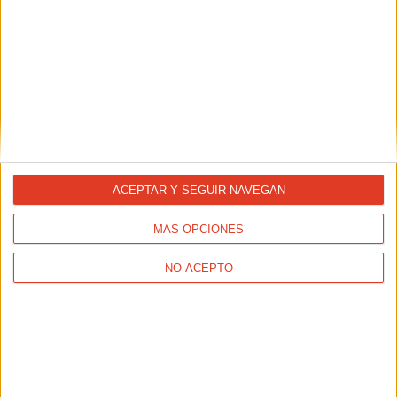
ACEPTAR Y SEGUIR NAVEGAN
MÁS OPCIONES
NO ACEPTO
NUTRICIÓN
¿Cómo elegir una bebida isotónica? (y no morir en el
intento)