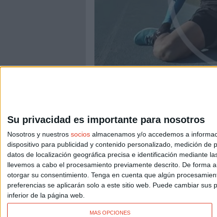
ENTRENAMIENTOS
La importancia de los
Su privacidad es importante para nosotros
Suele ser la asignatura pendiente de los cor
atención,
no siempre los hacemos bien
. La
Nosotros y nuestros
socios
almacenamos y/o accedemos a información
buenos consejos sobre cómo y cuando estira
dispositivo para publicidad y contenido personalizado, medición de pu
datos de localización geográfica precisa e identificación mediante l
llevemos a cabo el procesamiento previamente descrito. De forma al
otorgar su consentimiento.
Tenga en cuenta que algún procesamiento
preferencias se aplicarán solo a este sitio web. Puede cambiar sus p
inferior de la página web.
MÁS OPCIONES