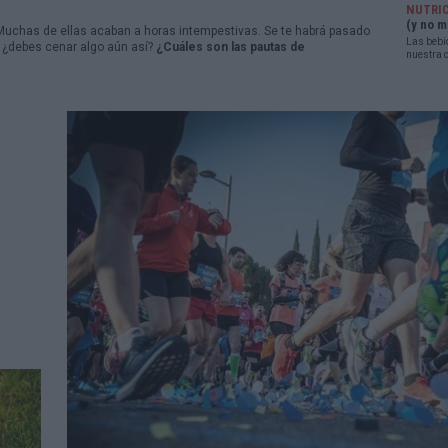
NUTRI
(y no m
Muchas de ellas acaban a horas intempestivas. Se te habrá pasado
Las bebi
o ¿debes cenar algo aún así?
¿Cuáles son las pautas de
nuestra c