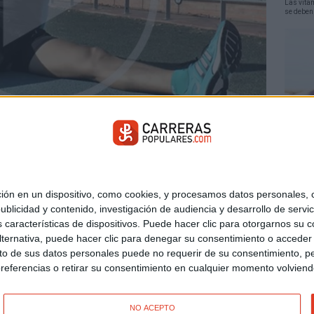
Las vita
se deben 
 estiramientos
NUTRI
redores: los estiramientos. Además de no prestarles mucha
para c
 atleta y entrenadora
Marta Fernández de Castro
nos ofrece unos
Un zumo 
 en un dispositivo, como cookies, y procesamos datos personales, co
r.
verano po
blicidad y contenido, investigación de audiencia y desarrollo de servic
as características de dispositivos. Puede hacer clic para otorgarnos su
ternativa, puede hacer clic para denegar su consentimiento o acceder
 de sus datos personales puede no requerir de su consentimiento, per
referencias o retirar su consentimiento en cualquier momento volviendo 
NO ACEPTO
© carreraspopulares.com. Todos los derechos reservados.