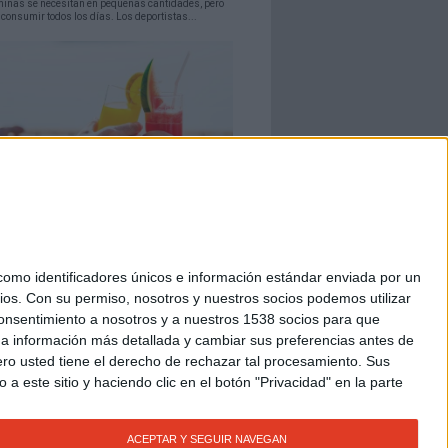
minas se necesitan en pequeñas cantidades, pero
consumir todos los días. Los deportistas...
CIÓN
Recetas de zumos recuperadores
orredores
fresco es uno de los mejores recuperadores en
mo identificadores únicos e información estándar enviada por un
rque combina la fruta con el agua y azúcares...
ios.
Con su permiso, nosotros y nuestros socios podemos utilizar
 consentimiento a nosotros y a nuestros 1538 socios para que
 a información más detallada y cambiar sus preferencias antes de
o usted tiene el derecho de rechazar tal procesamiento. Sus
a este sitio y haciendo clic en el botón "Privacidad" en la parte
ACEPTAR Y SEGUIR NAVEGAN