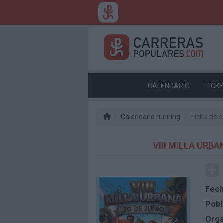
CALENDARIO
TICK
Calendario running
Ficha de c
VIII MILLA URB
Fech
Pobl
Orga