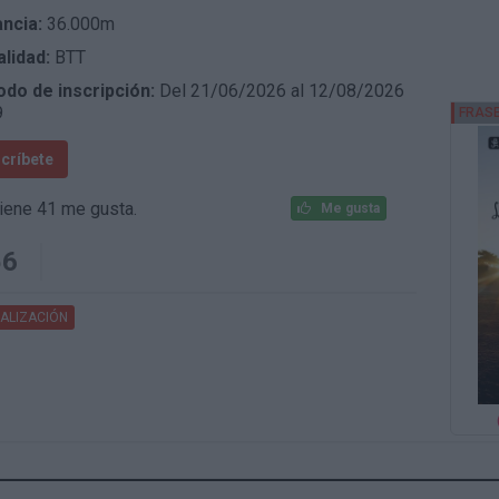
ancia:
36.000m
lidad:
BTT
odo de inscripción:
Del 21/06/2026 al 12/08/2026
9
scríbete
iene 41 me gusta.
Me gusta
56
ALIZACIÓN