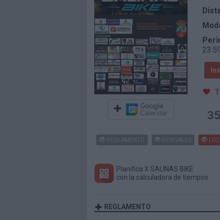
Dist
Moda
Peri
23:5
In
T
3
REGLAMENTO
DORSALES
LOC
Planifica X SALINAS BIKE
con la calculadora de tiempos
REGLAMENTO