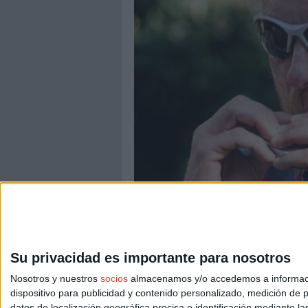
ENTRENAMIENTOS
Geles energéticos: r
Su privacidad es importante para nosotros
Los geles son un gran aliado cuando nuestr
algunas pautas antes de comenzar a ingerirlo
Nosotros y nuestros
socios
almacenamos y/o accedemos a información
dispositivo para publicidad y contenido personalizado, medición de pu
datos de localización geográfica precisa e identificación mediante l