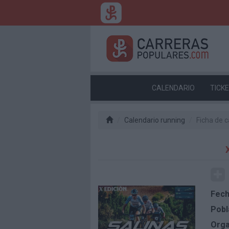
CALENDARIO
TICK
Calendario running
Ficha de c
Fech
Pobl
Orga