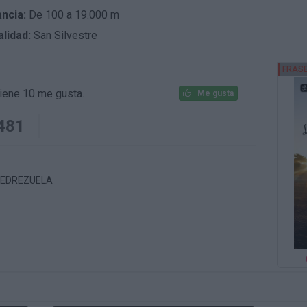
ancia:
De 100 a 19.000 m
lidad:
San Silvestre
iene 10 me gusta.
Me gusta
481
 PEDREZUELA