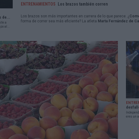
ENTRENAMIENTOS
Los brazos también corren
Los brazos son más importantes en carrera de lo que parece. ¿
Como
s de...
forma de correr sea más eficiente? La atleta
Marta Fernández de Ca
lle a
po al...
ENTRE
desfall
Independi
eres un a