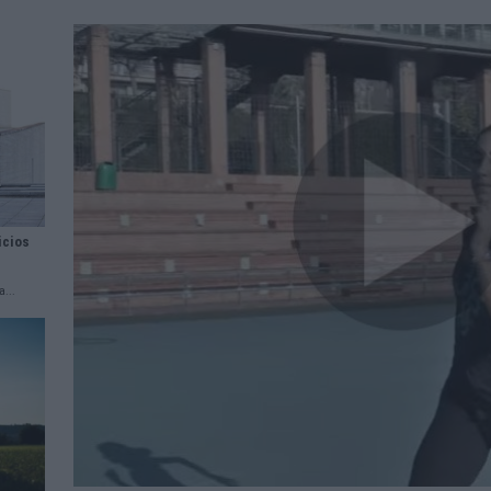
icios
...