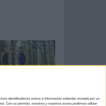
Refrigeración e hidratación en el
 (II)
y cuánto tenemos que beber en carrera? Y, ¿cómo
s las sales minerales? David Calle nos despeja...
mo identificadores únicos e información estándar enviada por un
ios.
Con su permiso, nosotros y nuestros socios podemos utilizar