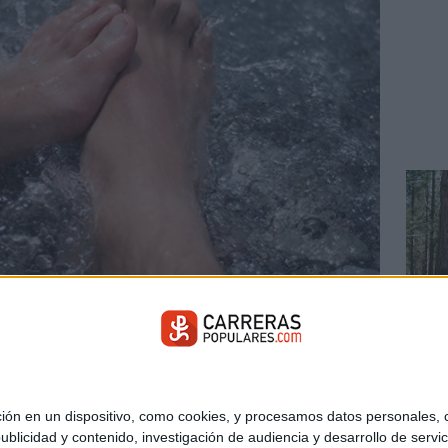
r en verano
SALUD
running
namiento y nuestros pies se ven sometidos a rutinas diferentes a
¿Cuándo 
posición al sol y altas temperaturas. Aquí van algunas
reponemo
 en un dispositivo, como cookies, y procesamos datos personales, co
estros pies en verano.
blicidad y contenido, investigación de audiencia y desarrollo de servic