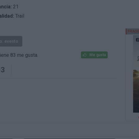
ancia:
21
lidad:
Trail
fo. evento
iene 83 me gusta.
Me gusta
03