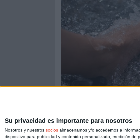
SALUD
Cómo cuidar los pies del corredo
Su privacidad es importante para nosotros
En verano reducimos nuestras horas de entre
las de resto del año: otro tipo de calzado, ex
Nosotros y nuestros
socios
almacenamos y/o accedemos a información
recomendaciones del podólogo para cuidar nu
dispositivo para publicidad y contenido personalizado, medición de pu