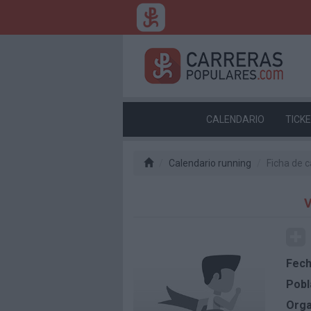
CALENDARIO
TICK
Calendario running
Ficha de c
V
Fech
Pobl
Orga