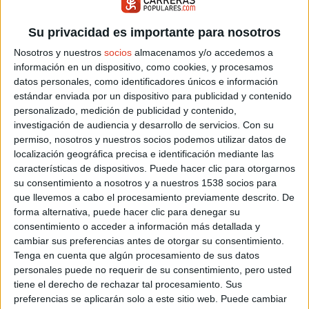
VOLTA 
12/09/2026
TORRE EN
Su privacidad es importante para nosotros
Octubre 2026
Nosotros y nuestros
socios
almacenamos y/o accedemos a
información en un dispositivo, como cookies, y procesamos
04/10/2026
VICÁLVAR
datos personales, como identificadores únicos e información
IV 24H
estándar enviada por un dispositivo para publicidad y contenido
17/10/2026
COSLADA
personalizado, medición de publicidad y contenido,
investigación de audiencia y desarrollo de servicios.
Con su
permiso, nosotros y nuestros socios podemos utilizar datos de
localización geográfica precisa e identificación mediante las
características de dispositivos. Puede hacer clic para otorgarnos
su consentimiento a nosotros y a nuestros 1538 socios para
que llevemos a cabo el procesamiento previamente descrito. De
forma alternativa, puede hacer clic para denegar su
consentimiento o acceder a información más detallada y
cambiar sus preferencias antes de otorgar su consentimiento.
Tenga en cuenta que algún procesamiento de sus datos
personales puede no requerir de su consentimiento, pero usted
tiene el derecho de rechazar tal procesamiento. Sus
preferencias se aplicarán solo a este sitio web. Puede cambiar