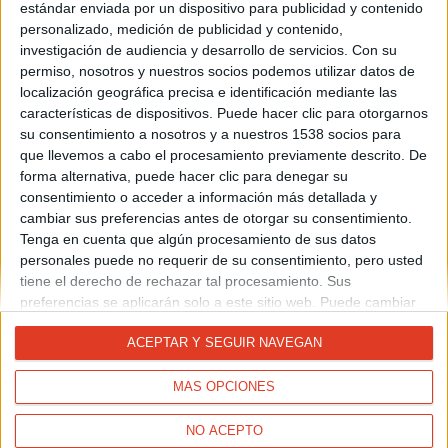
estándar enviada por un dispositivo para publicidad y contenido
Login
personalizado, medición de publicidad y contenido,
investigación de audiencia y desarrollo de servicios.
Con su
Email
permiso, nosotros y nuestros socios podemos utilizar datos de
localización geográfica precisa e identificación mediante las
características de dispositivos. Puede hacer clic para otorgarnos
su consentimiento a nosotros y a nuestros 1538 socios para
Enviar correo para resetear contraseña
que llevemos a cabo el procesamiento previamente descrito. De
forma alternativa, puede hacer clic para denegar su
consentimiento o acceder a información más detallada y
cambiar sus preferencias antes de otorgar su consentimiento.
Tenga en cuenta que algún procesamiento de sus datos
personales puede no requerir de su consentimiento, pero usted
tiene el derecho de rechazar tal procesamiento. Sus
preferencias se aplicarán solo a este sitio web. Puede cambiar
sus preferencias o retirar su consentimiento en cualquier
ACEPTAR Y SEGUIR NAVEGAN
momento volviendo a este sitio y haciendo clic en el botón
"Privacidad" en la parte inferior de la página web.
MÁS OPCIONES
© carreraspopulares.com. Todos los derechos reservados.
NO ACEPTO
Política de privacidad
|
Política de cookies
|
Aviso legal
|
Darse de