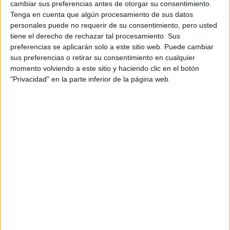
cambiar sus preferencias antes de otorgar su consentimiento.
Tenga en cuenta que algún procesamiento de sus datos
personales puede no requerir de su consentimiento, pero usted
tiene el derecho de rechazar tal procesamiento. Sus
Domingo 27 septiembre 2026
preferencias se aplicarán solo a este sitio web. Puede cambiar
Cercedilla (Madrid)
sus preferencias o retirar su consentimiento en cualquier
momento volviendo a este sitio y haciendo clic en el botón
WOP CHALLENGE BILBAO - BIZKAIA...
"Privacidad" en la parte inferior de la página web.
Sábado 24 octubre 2026
Salida Bilbao (Vizcaya)
360º THE CHALLENGE GRAN CANARIA