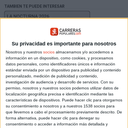
TAMBIEN TE PUEDE INTERESAR
LA NOCTURNA 2026
Su privacidad es importante para nosotros
Nosotros y nuestros
socios
almacenamos y/o accedemos a
información en un dispositivo, como cookies, y procesamos
datos personales, como identificadores únicos e información
estándar enviada por un dispositivo para publicidad y contenido
Sábado 15 agosto 2026
personalizado, medición de publicidad y contenido,
Salinas del Manzano (Cuenca)
investigación de audiencia y desarrollo de servicios.
Con su
permiso, nosotros y nuestros socios podemos utilizar datos de
CARRERA POR MONTAÑA TRAIL LAS...
localización geográfica precisa e identificación mediante las
características de dispositivos. Puede hacer clic para otorgarnos
su consentimiento a nosotros y a nuestros 1538 socios para
que llevemos a cabo el procesamiento previamente descrito. De
forma alternativa, puede hacer clic para denegar su
consentimiento o acceder a información más detallada y