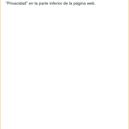
"Privacidad" en la parte inferior de la página web.
ACTUALIDAD
Comunicado oficial tras la reunión mantenida en la sede