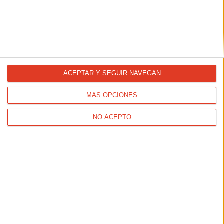
Ayuntamiento de Tous.
ACEPTAR Y SEGUIR NAVEGAN
MÁS OPCIONES
NO ACEPTO
La Carrera Popular del Corazón late
más fuerte, con nuevo récord de...
29/09/2025 - CARRERASPOPULARES.COM