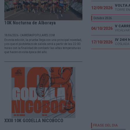
VOLTA 
12/09/2026
TORRE EN
Octubre 2026
10K Nocturna de Alboraya
04/10/2026
VICÁLVAR
18/06/2026 - CARRERASPOPULARES.COM
IV 24H
En esta edición, la prueba llega con una principal novedad,
17/10/2026
COSLADA
y es que el pistoletazo de salida será a partir de las 22:00
horas con la finalidad de combatir las altas temperaturas
que hacen en esta época del año.
XXIII 10K GODELLA NICOBOCO