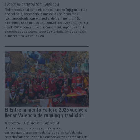
26/04/2026 - CARRERASPOPULARES.COM
Rodeando casi al completo el volcán activo Fuji, punto más
alto del país, se desarrolla una de las pruebas más
icónicas del calendario mundial de trail running. 165
kilómetros, 6555 metros de desnivel positivo y una leyenda
desde 2012, correr junto al icónico monte nipón es una de
esas cosas que todo corredor de montaña tiene que hacer
al menos una vez en la vida.
El Entrenamiento Fallero 2026 vuelve a
llenar Valencia de running y tradición
18/03/2026 - CARRERASPOPULARES.COM
Un año más, corredores y corredoras de
carreraspopulares.com salen a las calles de Valencia
para disfrutar de una de las quedadas más especiales del