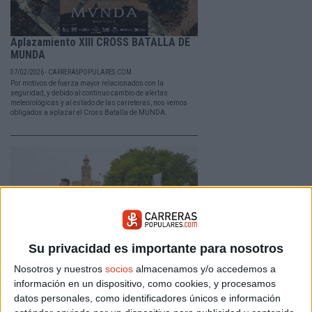
Aplazamiento XIII CROSS BATALLA DE
MUNDA
07/02/2026 - CARRERASPOPULARES.COM
Por motivos de fuerza mayor relacionados con la
seguridad, y debido al continuo cambio de alertas
meteorológicas y al estado de las carreteras, nos vemos
obligados a aplazar el Cross Batalla de MUNDA.
Su privacidad es importante para nosotros
Nosotros y nuestros
socios
almacenamos y/o accedemos a
Medio Maratón de Sevilla ha batido
información en un dispositivo, como cookies, y procesamos
todos sus registros históricos
datos personales, como identificadores únicos e información
25/01/2026 - CARRERASPOPULARES.COM