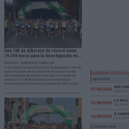
Una 10K de Alboraya de récord suma
19.104 euros para la investigación en...
28/06/2026 - CARRERASPOPULARES.COM
El Circuito de Carreras RunCáncer ha despedido el mes de
junio a lo grande con la celebración de una de sus citas
CARRERAS DESTACA
más esperadas del año que tenía lugar en la noche del
Agosto 2026
sábado 27: la 10K de Alboraya, que en esta edición
estrenaba horario nocturno y ha vuelto a ser todo un éxito.
07/08/2026
GODELLET
LA NOC
15/08/2026
SALINAS 
X CARR
16/08/2026
LA ALDEH
Septiembre 2026