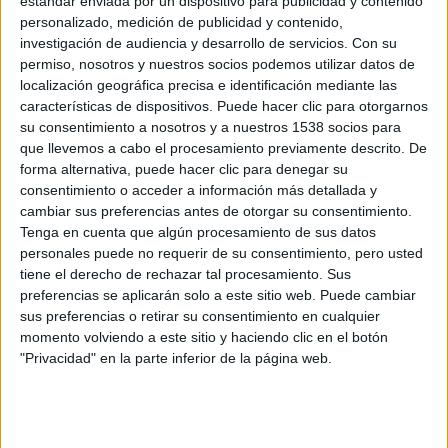
estándar enviada por un dispositivo para publicidad y contenido
La etíope Zeineba YimerWorku ha pulverizado el récord del
personalizado, medición de publicidad y contenido,
Medio Maratón de Sevilla parando el crono en 1:06:33,
quinta mejor marca del año. El francés Emmanuel
investigación de audiencia y desarrollo de servicios.
Con su
Roudolff, campeón galo de la distancia, ha logrado la
permiso, nosotros y nuestros socios podemos utilizar datos de
victoria (1:00:24) en categoría masculina en un
disputadísimo sprint.
localización geográfica precisa e identificación mediante las
características de dispositivos. Puede hacer clic para otorgarnos
su consentimiento a nosotros y a nuestros 1538 socios para
que llevemos a cabo el procesamiento previamente descrito. De
forma alternativa, puede hacer clic para denegar su
consentimiento o acceder a información más detallada y
cambiar sus preferencias antes de otorgar su consentimiento.
Tenga en cuenta que algún procesamiento de sus datos
personales puede no requerir de su consentimiento, pero usted
tiene el derecho de rechazar tal procesamiento. Sus
preferencias se aplicarán solo a este sitio web. Puede cambiar
Hong Kong 100 inaugura World Trail
sus preferencias o retirar su consentimiento en cualquier
Majors con las victorias de Guidu...
momento volviendo a este sitio y haciendo clic en el botón
"Privacidad" en la parte inferior de la página web.
24/01/2026 - CARRERASPOPULARES.COM
World Trail Majors 2026 ha comenzado. Como lo ha hecho
en las anteriores dos ediciones ha sido Hong Kong, y su
carrera más internacional y prestigiosa, la que ha reunido
a un excelente plantel de corredores asiáticos, americanos
y europeos en la península de Sai Kung, próxima a la
megaciudad.