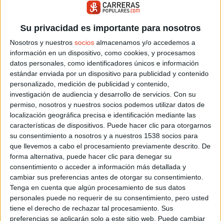
Su privacidad es importante para nosotros
Nosotros y nuestros
socios
almacenamos y/o accedemos a
información en un dispositivo, como cookies, y procesamos
datos personales, como identificadores únicos e información
estándar enviada por un dispositivo para publicidad y contenido
La inscripción incluye:
personalizado, medición de publicidad y contenido,
Participación en la prueba
investigación de audiencia y desarrollo de servicios.
Con su
permiso, nosotros y nuestros socios podemos utilizar datos de
Bolsa del corredor
localización geográfica precisa e identificación mediante las
características de dispositivos. Puede hacer clic para otorgarnos
Avituallamientos
su consentimiento a nosotros y a nuestros 1538 socios para
que llevemos a cabo el procesamiento previamente descrito. De
Duchas
forma alternativa, puede hacer clic para denegar su
Almuerzo final
consentimiento o acceder a información más detallada y
cambiar sus preferencias antes de otorgar su consentimiento.
Tenga en cuenta que algún procesamiento de sus datos
Mucho más que una carrera
personales puede no requerir de su consentimiento, pero usted
tiene el derecho de rechazar tal procesamiento. Sus
La XVI Carrera de Montaña Sierra de Salinas se ha convertido
preferencias se aplicarán solo a este sitio web. Puede cambiar