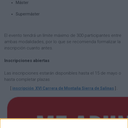
Máster
Supermáster
El evento tendrá un límite máximo de 300 participantes entre
ambas modalidades, por lo que se recomienda formalizar la
inscripción cuanto antes.
Inscripciones abiertas
Las inscripciones estarán disponibles hasta el 15 de mayo o
hasta completar plazas
[
inscripción XVI Carrera de Montaña Sierra de Salinas
] .