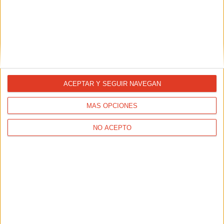
ACEPTAR Y SEGUIR NAVEGAN
MÁS OPCIONES
NO ACEPTO
ACTUALIDAD
¡Corre por algo más grande! Únete a la Carrera Niños sin
Cáncer City el 24 de mayo