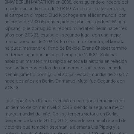
BMW BERLIN-MARATHON en 2008, consiguiendo el récord del
mundo con un tiempo de 2:03:59. Antes de la cita berlinesa,
el campeón olímpico Eliud Kipchoge era el líder mundial con
un crono de 2:03:05 conseguido en abril en Londres. Wilson
Kipsang, que consiguió el récord mundial en Berlín hace tres
años con 2:03:23, estaba en segundo lugar con una mejor
marca personal de 2:03:13. En el último kilómetro, el keniata
no pudo mantener el ritmo de Bekele. Evans Chebet terminó
en tercer lugar con un buen tiempo de 2:05:31. Solo ha
habido un maratón más rápido en toda la historia en relación
con los tiempos de los dos primeros clasificados: cuando
Dennis Kimetto consiguió el actual record mundial de 2:02:57
hace dos años en Berlín, Emmanuel Mutai fue Segundo con
2:03:13.
La etíope Aberu Kebede venció en categoría femenina con
un tiempo de primer nivel, 2:20:45, siendo la segunda mejor
marca mundial del año. Con su tercera victoria en Berlin,
después de las de 2010 y 2012, Kebede se une al récord de
victorias que también ostentan la alemana Uta Pippig y la
polaca Renata Kokowska. Birhane Dibaba (2:23:58) y Ruti Aga