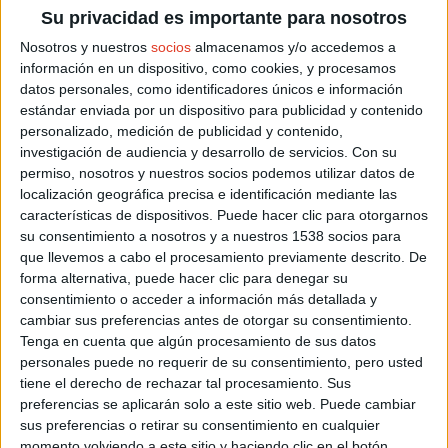
Su privacidad es importante para nosotros
Nosotros y nuestros
socios
almacenamos y/o accedemos a
información en un dispositivo, como cookies, y procesamos
datos personales, como identificadores únicos e información
estándar enviada por un dispositivo para publicidad y contenido
personalizado, medición de publicidad y contenido,
investigación de audiencia y desarrollo de servicios.
Con su
permiso, nosotros y nuestros socios podemos utilizar datos de
localización geográfica precisa e identificación mediante las
características de dispositivos. Puede hacer clic para otorgarnos
su consentimiento a nosotros y a nuestros 1538 socios para
CARRERAS DESTACADAS
que llevemos a cabo el procesamiento previamente descrito. De
Agosto 2026
forma alternativa, puede hacer clic para denegar su
consentimiento o acceder a información más detallada y
XXX CARRERA POPULAR DE GODELLETA
07/08/2026
GODELLETA (VALENCIA)
cambiar sus preferencias antes de otorgar su consentimiento.
Tenga en cuenta que algún procesamiento de sus datos
LA NOCTURNA 2026
15/08/2026
personales puede no requerir de su consentimiento, pero usted
SALINAS DEL MANZANO (CUENCA)
tiene el derecho de rechazar tal procesamiento. Sus
X CARRERA LOS ANEJOS
16/08/2026
preferencias se aplicarán solo a este sitio web. Puede cambiar
LA ALDEHUELA (AVILA)
sus preferencias o retirar su consentimiento en cualquier
Septiembre 2026
momento volviendo a este sitio y haciendo clic en el botón