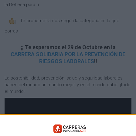
la Dehesa para ti
Te cronometramos según la categoría en la que
corras
¡¡ Te esperamos el 29 de Octubre en la
CARRERA SOLIDARIA POR LA PREVENCIÓN DE
RIESGOS LABORALES
!!
La sostenibilidad, prevención, salud y seguridad laborales
hacen del mundo un mundo mejor, y en el mundo cabe ¡todo
el mundo!