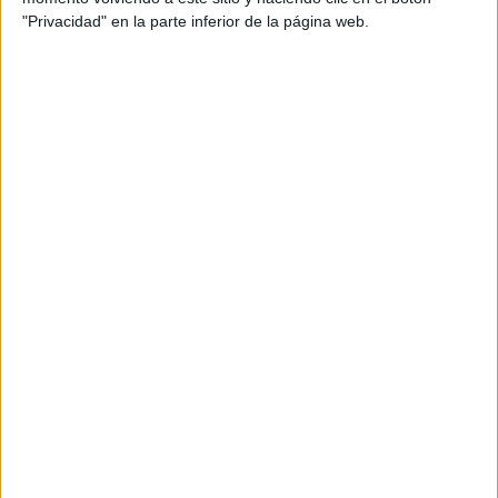
VOLTA A PEU TORRE EN CONILL
"Privacidad" en la parte inferior de la página web.
12/09/2026
TORRE EN CONILL - BETERA (VALENCIA)
Octubre 2026
V CARRERA POPULAR EL CAÑAVERAL
04/10/2026
VICÁLVARO (MADRID)
IV 24H NON STOP COSLADA
17/10/2026
COSLADA (MADRID)