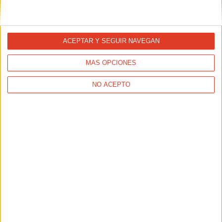
ACEPTAR Y SEGUIR NAVEGAN
MÁS OPCIONES
NO ACEPTO
ACTUALIDAD
XVI Carrera de Montaña Sierra de Salinas 2026: deporte,
naturaleza y superación en un entorno único