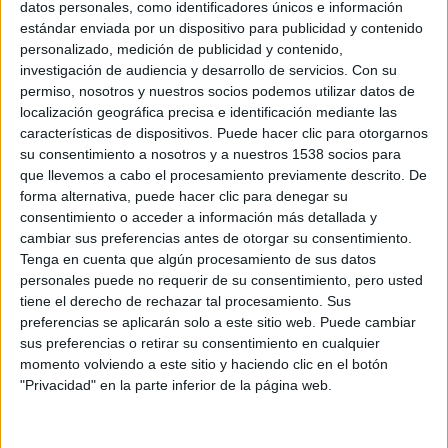
datos personales, como identificadores únicos e información
colaboradores del Maratón y Medio Maratón Valencia en 2020
estándar enviada por un dispositivo para publicidad y contenido
ayudarán a que este evento tenga lugar.
personalizado, medición de publicidad y contenido,
investigación de audiencia y desarrollo de servicios.
Con su
La organización creará una burbuja sanitaria en torno a la
permiso, nosotros y nuestros socios podemos utilizar datos de
prueba y tomará medidas excepcionales de seguridad para
localización geográfica precisa e identificación mediante las
garantizar un gran espectáculo deportivo con el mínimo
características de dispositivos. Puede hacer clic para otorgarnos
riesgo sanitario. La prueba contará con su propio dispositivo
su consentimiento a nosotros y a nuestros 1538 socios para
médico, que incluirá el apoyo de una consultoría externa para
que llevemos a cabo el procesamiento previamente descrito. De
recopilar todos los datos y garantizar, si fuera necesario, la
forma alternativa, puede hacer clic para denegar su
trazabilidad de los pasos de atletas y personas implicadas
consentimiento o acceder a información más detallada y
en la organización de la carrera.
cambiar sus preferencias antes de otorgar su consentimiento.
Tenga en cuenta que algún procesamiento de sus datos
MARC ROIG
DESISA
personales puede no requerir de su consentimiento, pero usted
tiene el derecho de rechazar tal procesamiento. Sus
preferencias se aplicarán solo a este sitio web. Puede cambiar
sus preferencias o retirar su consentimiento en cualquier
Buscador de noticias
Volver a la portada
momento volviendo a este sitio y haciendo clic en el botón
"Privacidad" en la parte inferior de la página web.
Más sobre Actualidad