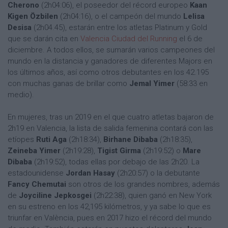
Cherono
(2h04:06), el poseedor del récord europeo
Kaan
Kigen Özbilen
(2h04:16), o el campeón del mundo
Lelisa
Desisa
(2h04.45), estarán entre los atletas Platinum y Gold
que se darán cita en
Valencia Ciudad del Running
el 6 de
diciembre. A todos ellos, se sumarán varios campeones del
mundo en la distancia y ganadores de diferentes Majors en
los últimos años, así como otros debutantes en los 42.195
con muchas ganas de brillar como
Jemal Yimer
(58:33 en
medio).
En mujeres, tras un 2019 en el que cuatro atletas bajaron de
2h19 en Valencia, la lista de salida femenina contará con las
etíopes
Ruti Aga
(2h18:34),
Birhane Dibaba
(2h18:35),
Zeineba Yimer
(2h19:28),
Tigist Girma
(2h19:52) o
Mare
Dibaba
(2h19:52), todas ellas por debajo de las 2h20. La
estadounidense
Jordan Hasay
(2h20:57) o la debutante
Fancy Chemutai
son otros de los grandes nombres, además
de
Joyciline Jepkosgei
(2h22:38), quien ganó en New York
en su estreno en los 42,195 kilómetros, y ya sabe lo que es
triunfar en València, pues en 2017 hizo el récord del mundo