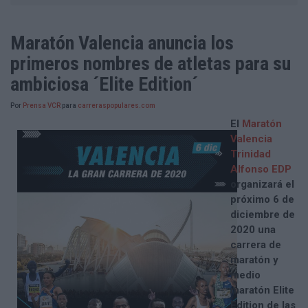
Maratón Valencia anuncia los
primeros nombres de atletas para su
ambiciosa ´Elite Edition´
Por
Prensa VCR
para
carreraspopulares.com
El
Maratón
Valencia
Trinidad
Alfonso EDP
organizará el
próximo 6 de
diciembre de
2020 una
carrera de
maratón y
medio
maratón Elite
Edition de las