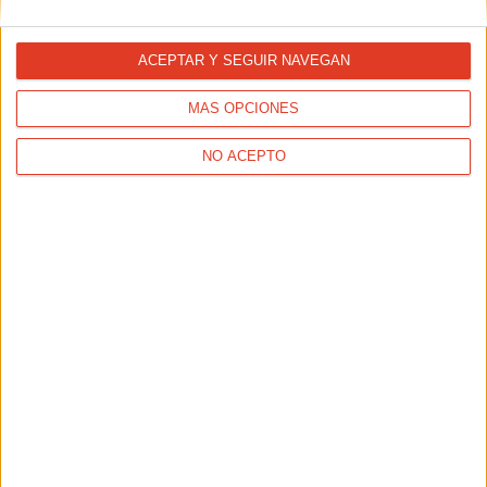
para la investigación en cáncer
ACEPTAR Y SEGUIR NAVEGAN
MÁS OPCIONES
NO ACEPTO
ACTUALIDAD
10K Nocturna de Alboraya