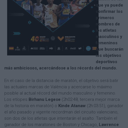
que ya puede
confirmar los
primeros
nombres de
los atletas
masculinos y
femeninos
que buscarán
los objetivos
deportivos
más ambiciosos, acercándose a los récords del mundo.
En el caso de la distancia de maratón, el objetivo será batir
las actuales marcas de València y acercarse lo máximo
posible al actual récord del mundo masculino y femenino.
Los etíopes
Birhanu Legese
(2h02:48, tercera mejor marca
de la historia en maratón) o
Kinde Atanaw
(2h:03:51), ganador
el año pasado y vigente recordman del circuito valenciano,
son dos de los atletas que intentarán el asalto. También el
ganador de los maratones de Boston y Chicago,
Lawrence