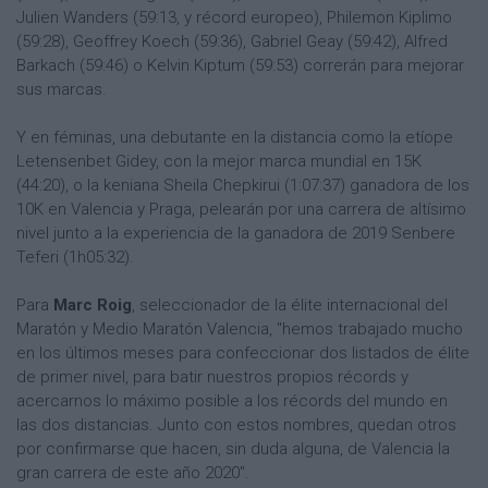
Julien Wanders (59:13, y récord europeo), Philemon Kiplimo
(59:28), Geoffrey Koech (59:36), Gabriel Geay (59:42), Alfred
Barkach (59:46) o Kelvin Kiptum (59:53) correrán para mejorar
sus marcas.
Y en féminas, una debutante en la distancia como la etíope
Letensenbet Gidey, con la mejor marca mundial en 15K
(44:20), o la keniana Sheila Chepkirui (1:07:37) ganadora de los
10K en Valencia y Praga, pelearán por una carrera de altísimo
nivel junto a la experiencia de la ganadora de 2019 Senbere
Teferi (1h05:32).
Para
Marc Roig
, seleccionador de la élite internacional del
Maratón y Medio Maratón Valencia, "hemos trabajado mucho
en los últimos meses para confeccionar dos listados de élite
de primer nivel, para batir nuestros propios récords y
acercarnos lo máximo posible a los récords del mundo en
las dos distancias. Junto con estos nombres, quedan otros
por confirmarse que hacen, sin duda alguna, de Valencia la
gran carrera de este año 2020".