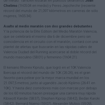
de medio. También estarán en puestos delanteros
Joan
Chelimo
(1h05:04 en medio) y Peres Jepchirchir (reciente
récord del mundo de 21,097 kilómetros en carreras de sólo
mujeres, 1h05:34).
Asalto al medio maratón con dos grandes debutantes
Y la potencia de la Elite Edition del Medio Maratón Valencia,
que se celebrará el mismo día 6 de diciembre pero sin
coincidencia en el circuito con el maratón, contará con una
plantel de atletas que buscarán en las rápidas calles de
Valencia Ciudad del Running acercarse al doble récord del
mundo masculino (58:01) y femenino (1h04:21).
El keniano Rhonex Kipruto, que logró en el 10K Valencia
Ibercaja el récord del mundo de 10K (26:24), es el gran
favorito para pelear por la mejor marca mundial en los
21.097,5 metros, junto al ugandés Jacob Kiplimo (26:41 en
10K). Y hasta diez corredores más con marcas por debajo
de los 60 minutos hacen presagiar una carrera muy rápida.
Kibiwott Kandie (58:37), Stephen Kiprop (58:42), Bedan Karoki
(58:42), Bernard Ngeno (59:07), Alexander Mutiso (59:09),