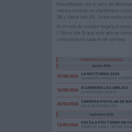
Massalfassar, era el turno de Alboray
carrera volverán en septiembre conL’Al
28) y Xàtiva (día 29). Todas estas pr
En el mes de octubre llegará el turno
L’Olleria (día 5) que este año se est
celebrándose cada fin de semana.
CARRERAS DESTACADAS
Agosto 2026
LA NOCTURNA 2026
15/08/2026
SALINAS DEL MANZANO (CUENC
X CARRERA LOS ANEJOS
16/08/2026
LA ALDEHUELA (AVILA)
CARRERA POPULAR DE NA
29/08/2026
NAVAJAS (CASTELLÓN)
Septiembre 2026
VOLTA A PEU TORRE EN C
12/09/2026
TORRE EN CONILL - BETERA (VAL