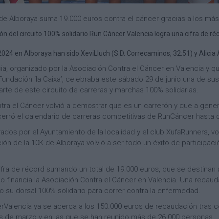
 de Alboraya suma 19.000 euros contra el cáncer gracias a los más
ión del circuito 100% solidario Run Cáncer Valencia logra una cifra de 
24 en Alboraya han sido XeviLluch (S.D. Correcaminos, 32:51) y Alicia Á
cia, organizado por la Asociación Contra el Cáncer en Valencia y q
 Fundación ‘la Caixa’, celebraba este sábado 29 de junio una de su
rte de este circuito de carreras y marchas 100% solidarias.
ontra el Cáncer volvió a demostrar que es un carrerón y que a gene
erró el calendario de carreras competitivas de RunCáncer hasta 
ados por el Ayuntamiento de la localidad y el club XufaRunners, vo
ión de la 10K de Alboraya volvió a ser todo un éxito de participaci
cifra de récord sumando un total de 19.000 euros, que se destinan
o financia la Asociación Contra el Cáncer en Valencia. Una recau
o su dorsal 100% solidario para correr contra la enfermedad.
cerValencia ya se acerca a los 150.000 euros de recaudación tras 
s de marzo y en las que se han reunido más de 26.000 personas.