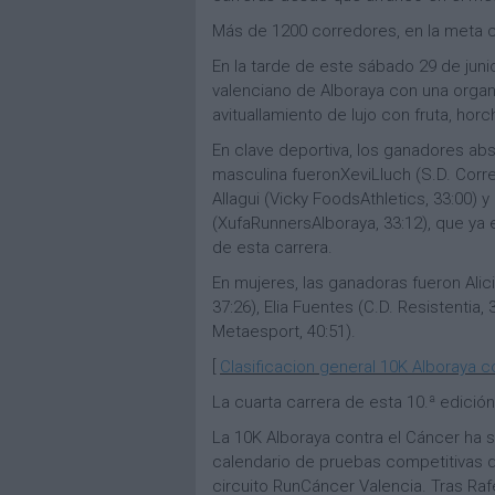
Más de 1200 corredores, en la meta c
En la tarde de este sábado 29 de juni
valenciano de Alboraya con una organi
avituallamiento de lujo con fruta, hor
En clave deportiva, los ganadores ab
masculina fueronXeviLluch (S.D. Corre
Allagui (Vicky FoodsAthletics, 33:00) y 
(XufaRunnersAlboraya, 33:12), que ya 
de esta carrera.
En mujeres, las ganadoras fueron Alic
37:26), Elia Fuentes (C.D. Resistentia, 
Metaesport, 40:51).
[
Clasificacion general 10K Alboraya c
La cuarta carrera de esta 10.ª edici
La 10K Alboraya contra el Cáncer ha si
calendario de pruebas competitivas d
circuito RunCáncer Valencia. Tras Raf