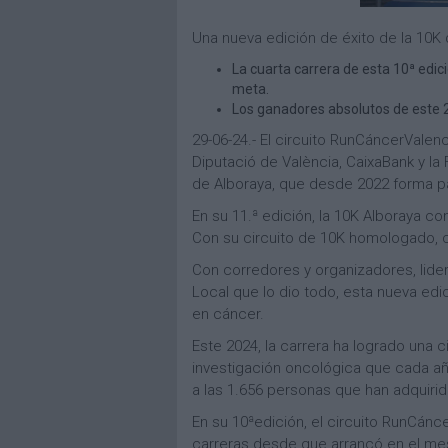
Una nueva edición de éxito de la 10K
La cuarta carrera de esta 10ª edic
meta.
Los ganadores absolutos de este 20
29-06-24.- El circuito RunCáncerValen
Diputació de València, CaixaBank y la
de Alboraya, que desde 2022 forma pa
En su 11.ª edición, la 10K Alboraya c
Con su circuito de 10K homologado, c
Con corredores y organizadores, lider
Local que lo dio todo, esta nueva edic
en cáncer.
Este 2024, la carrera ha logrado una 
investigación oncológica que cada añ
a las 1.656 personas que han adquirid
En su 10ªedición, el circuito RunCán
carreras desde que arrancó en el me