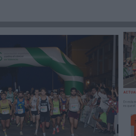
ACTUA
En esta e
es que el
horas con 