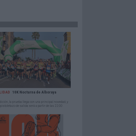
LIDAD
10K Nocturna de Alboraya
dición, la prueba llega con una principal novedad, y
 pistoletazo de salida será a partir de las 22:00
la...