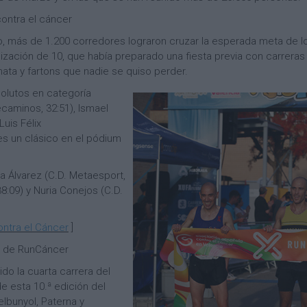
ontra el cáncer
o, más de 1.200 corredores lograron cruzar la esperada meta de lo
zación de 10, que había preparado una fiesta previa con carreras in
chata y fartons que nadie se quiso perder.
solutos en categoría
caminos, 32:51), Ismael
Luis Félix
es un clásico en el pódium
ia Álvarez (C.D. Metaesport,
38:09) y Nuria Conejos (C.D.
ontra el Cáncer
]
ón de RunCáncer
do la cuarta carrera del
e esta 10.ª edición del
elbunyol, Paterna y