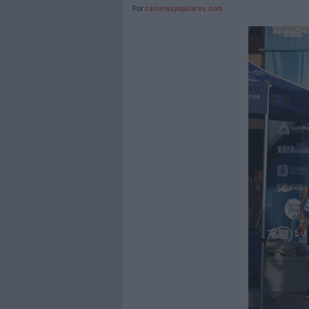
Por
carreraspopulares.com