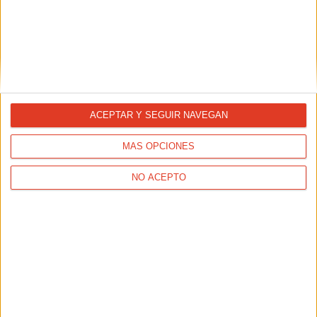
SALUD
LA FASCITIS PLANTAR
ACEPTAR Y SEGUIR NAVEGAN
MÁS OPCIONES
NO ACEPTO
REPORTAJES
Correr un día festivo: no es lo mismo, es mejor