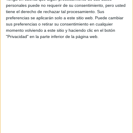
personales puede no requerir de su consentimiento, pero usted
tiene el derecho de rechazar tal procesamiento. Sus
Sábado 17 octubre 2026
preferencias se aplicarán solo a este sitio web. Puede cambiar
Coslada (Madrid)
sus preferencias o retirar su consentimiento en cualquier
momento volviendo a este sitio y haciendo clic en el botón
IX VOLTA CAIXA POPULAR MAS...
"Privacidad" en la parte inferior de la página web.
Sábado 05 septiembre 2026
Mas Camarena (Betera) (Valencia)
XLIX CARRERA POPULAR VILLA DE...