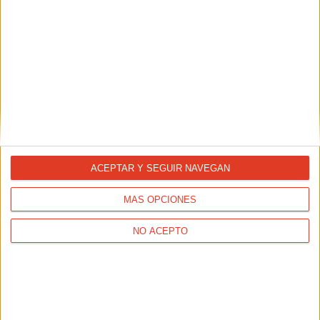
ENTRENAMIENTOS
El entrenamiento sin carreras a la vista:
ACEPTAR Y SEGUIR NAVEGAN
diviértete con cambios de ritmo y no te pases con los rodajes
MÁS OPCIONES
NO ACEPTO