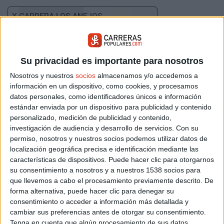
X CARRERA LOS ANEJOS
Su privacidad es importante para nosotros
Nosotros y nuestros
socios
almacenamos y/o accedemos a
información en un dispositivo, como cookies, y procesamos
datos personales, como identificadores únicos e información
estándar enviada por un dispositivo para publicidad y contenido
Domingo 16 agosto 2026
personalizado, medición de publicidad y contenido,
La Aldehuela (Avila)
investigación de audiencia y desarrollo de servicios.
Con su
permiso, nosotros y nuestros socios podemos utilizar datos de
localización geográfica precisa e identificación mediante las
IV 24H NON STOP COSLADA
características de dispositivos. Puede hacer clic para otorgarnos
su consentimiento a nosotros y a nuestros 1538 socios para
que llevemos a cabo el procesamiento previamente descrito. De
forma alternativa, puede hacer clic para denegar su
consentimiento o acceder a información más detallada y
cambiar sus preferencias antes de otorgar su consentimiento.
Tenga en cuenta que algún procesamiento de sus datos