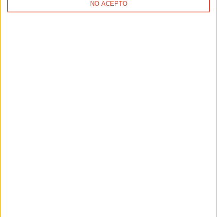
NO ACEPTO
Planifica tu carrera
Calcula tu marca para ARRANKUDIGA-ZOLLOKO MENDI MARATOI ERDIA