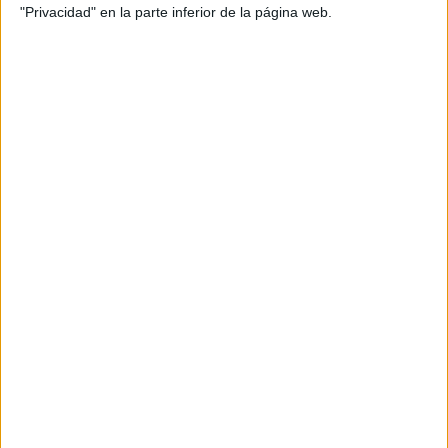
ARRANKUDIGA-ZOLLOKO TRAIL...
"Privacidad" en la parte inferior de la página web.
Sábado 24 octubre 2026
Arrankudiaga-Zollo (Vizcaya)
CARRERA POR MONTAÑA TRAIL LAS...