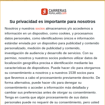
Domingo 29 noviembre 2026
Alcoy (Alicante)
WOP CHALLENGE BILBAO - BIZKAIA...
Su privacidad es importante para nosotros
Nosotros y nuestros
socios
almacenamos y/o accedemos a
información en un dispositivo, como cookies, y procesamos
datos personales, como identificadores únicos e información
estándar enviada por un dispositivo para publicidad y contenido
personalizado, medición de publicidad y contenido,
investigación de audiencia y desarrollo de servicios.
Con su
permiso, nosotros y nuestros socios podemos utilizar datos de
localización geográfica precisa e identificación mediante las
Sábado 24 octubre 2026
características de dispositivos. Puede hacer clic para otorgarnos
Salida Bilbao (Vizcaya)
su consentimiento a nosotros y a nuestros 1538 socios para
que llevemos a cabo el procesamiento previamente descrito. De
XVIII CARRERA CAMPESTRE DE...
forma alternativa, puede hacer clic para denegar su
consentimiento o acceder a información más detallada y
cambiar sus preferencias antes de otorgar su consentimiento.
Tenga en cuenta que algún procesamiento de sus datos
personales puede no requerir de su consentimiento, pero usted