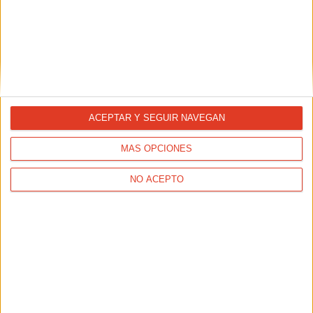
ENTRENAMIENTOS
Los bastones, unos aliados en las carreras de
montaña
ACEPTAR Y SEGUIR NAVEGAN
MÁS OPCIONES
NO ACEPTO