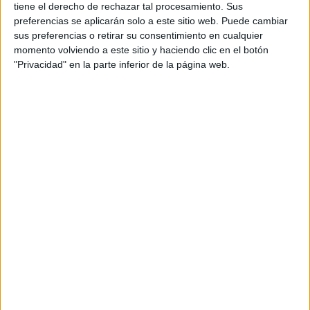
tiene el derecho de rechazar tal procesamiento. Sus
preferencias se aplicarán solo a este sitio web. Puede cambiar
sus preferencias o retirar su consentimiento en cualquier
momento volviendo a este sitio y haciendo clic en el botón
"Privacidad" en la parte inferior de la página web.
Sábado 22 agosto 2026
Valdemierque (Salamanca)
21 KM DE LA SIERRA
Sábado 19 septiembre 2026
Manzanares El Real (Madrid)
65K MADRID CERCEDILLA