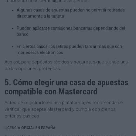
importante considerar algunos aspectos:
Algunas casas de apuestas pueden no permitir retiradas
directamente a la tarjeta
Pueden aplicarse comisiones bancarias dependiendo del
banco
En ciertos casos, los retiros pueden tardar más que con
monederos electrónicos
Aun así, para depósitos rápidos y seguros, sigue siendo una
de las opciones preferidas.
5. Cómo elegir una casa de apuestas
compatible con Mastercard
Antes de registrarte en una plataforma, es recomendable
verificar que acepte Mastercard y cumpla con ciertos
criterios básicos:
LICENCIA OFICIAL EN ESPAÑA