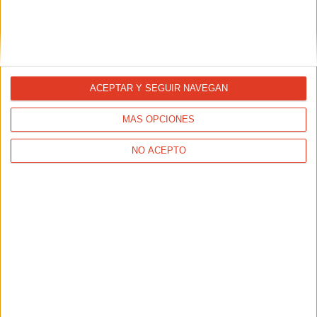
REPORTAJES
Guía del corredor novato: el guardarropa en las
carreras
ACEPTAR Y SEGUIR NAVEGAN
MÁS OPCIONES
NO ACEPTO
ENTRENAMIENTOS
10 consejos para debutar en 10k