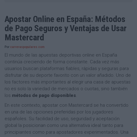
Apostar Online en España: Métodos
de Pago Seguros y Ventajas de Usar
Mastercard
Por
carreraspopulares.com
El mundo de las apuestas deportivas online en España
continúa creciendo de forma constante. Cada vez más
usuarios buscan plataformas fiables, rápidas y seguras para
disfrutar de su deporte favorito con un valor añadido. Uno de
los factores más importantes al elegir una casa de apuestas
no es solo la variedad de mercados o cuotas, sino también
los
métodos de pago disponibles
.
En este contexto, apostar con Mastercard se ha convertido
en una de las opciones preferidas por los jugadores
españoles. Su facilidad de uso, seguridad y aceptación
global la posicionan como una alternativa ideal tanto para
principiantes como para apostadores experimentados. Una