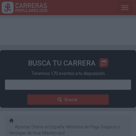
Toggl
navig
BUSCA TU CARRERA
Tenemos 170 eventos a tu disposición
Buscar
Apostar Online en España: Métodos de Pago Seguros y
Ventajas de Usar Mastercard