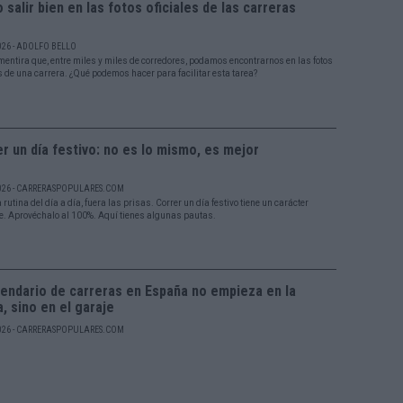
salir bien en las fotos oficiales de las carreras
026 - ADOLFO BELLO
mentira que, entre miles y miles de corredores, podamos encontrarnos en las fotos
es de una carrera. ¿Qué podemos hacer para facilitar esta tarea?
r un día festivo: no es lo mismo, es mejor
026 - CARRERASPOPULARES.COM
 rutina del día a día, fuera las prisas. Correr un día festivo tiene un carácter
te. Aprovéchalo al 100%. Aquí tienes algunas pautas.
lendario de carreras en España no empieza en la
a, sino en el garaje
026 - CARRERASPOPULARES.COM