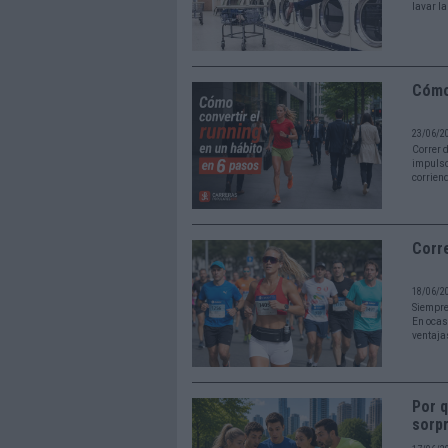
lavar l
Cómo 
23/06/2
Correr 
impulso 
corrien
Corre
18/06/2
Siempre
En ocas
ventajas
Por q
sorpr