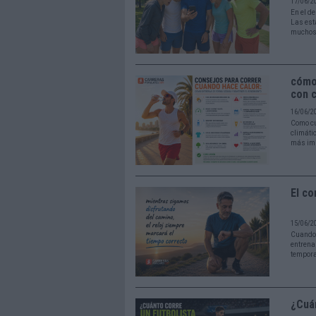
17/06/2
En el de
Las est
muchos 
cómo
con c
16/06/2
Como cu
climáti
más imp
El co
15/06/2
Cuando 
entrena
tempora
¿Cuán