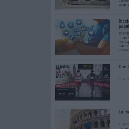
puede co
cosas, 
Dicci
popu
05/05/2
Cuando 
más exp
habland
te qued
Cae l
28/04/2
La ma
27/04/2
Llegan 