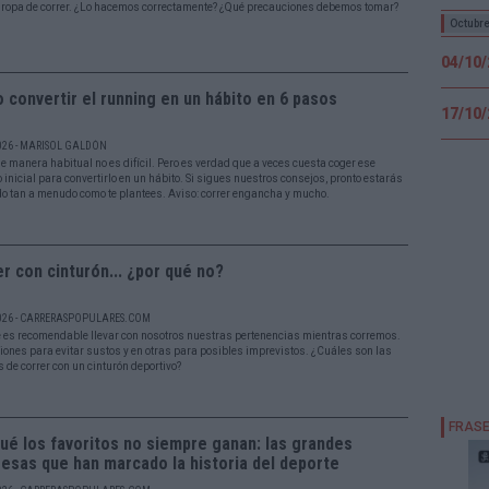
a ropa de correr. ¿Lo hacemos correctamente? ¿Qué precauciones debemos tomar?
Octubr
04/10
convertir el running en un hábito en 6 pasos
17/10
026 - MARISOL GALDÓN
de manera habitual no es difícil. Pero es verdad que a veces cuesta coger ese
inicial para convertirlo en un hábito. Si sigues nuestros consejos, pronto estarás
do tan a menudo como te plantees. Aviso: correr engancha y mucho.
r con cinturón... ¿por qué no?
026 - CARRERASPOPULARES.COM
 es recomendable llevar con nosotros nuestras pertenencias mientras corremos.
iones para evitar sustos y en otras para posibles imprevistos. ¿Cuáles son las
 de correr con un cinturón deportivo?
ué los favoritos no siempre ganan: las grandes
esas que han marcado la historia del deporte