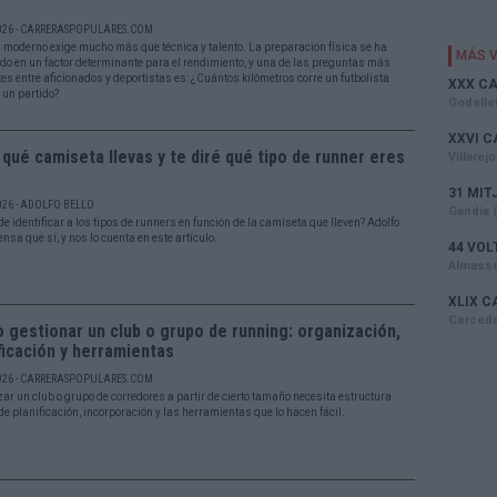
026 - CARRERASPOPULARES.COM
ol moderno exige mucho más que técnica y talento. La preparación física se ha
ido en un factor determinante para el rendimiento, y una de las preguntas más
es entre aficionados y deportistas es: ¿Cuántos kilómetros corre un futbolista
 un partido?
qué camiseta llevas y te diré qué tipo de runner eres
026 - ADOLFO BELLO
e identificar a los tipos de runners en función de la camiseta que lleven? Adolfo
ensa que sí, y nos lo cuenta en este artículo.
gestionar un club o grupo de running: organización,
ficación y herramientas
026 - CARRERASPOPULARES.COM
ar un club o grupo de corredores a partir de cierto tamaño necesita estructura.
de planificación, incorporación y las herramientas que lo hacen fácil.