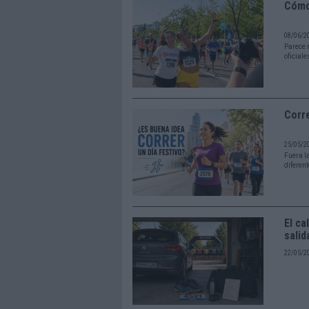
Cómo 
08/06/2
Parece 
oficial
Corre
25/05/2
Fuera la
diferen
El ca
salid
22/05/2