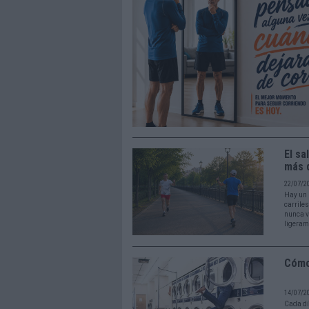
El sa
más 
22/07/2
Hay un 
carrile
nunca v
ligeram
Cómo 
14/07/2
Cada dí