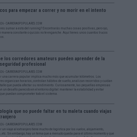
cos para empezar a correr y no morir en el intento
026 - CARRERASPOPULARES.COM
eres sumar a esto del running? Encontrarás muchas cosas positivas, pero ojo,
e manera constante o quizás no te enganche. Aquí tienes unos cuantos trucos
nos.
ue los corredores amateurs pueden aprender de la
seguridad profesional
026 - CARRERASPOPULARES.COM
r una carrera popular implica mucho más que acumular kilómetros. Los
res organizan horarios, controlan hábitos de sueño, analizan recorridos y cuidan
talle que pueda afectar su rendimiento. Curiosamente, las pequeñas empresas
n un desafío parecido en el entorno digital: mantener la estabilidad y evitar
 que puedan comprometer todo el sistema.
logía que no puede faltar en tu maleta cuando viajas
tranjero
026 - CARRERASPOPULARES.COM
 un viaje al extranjero tiene mucho de logística por los vuelos, alojamiento,
, etc. Sin embargo, hay un tema que a menudo queda para el último momento y que