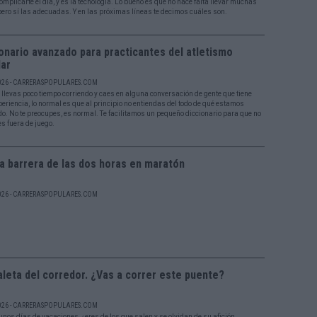
mplicarte el día, y es la tecnología. Lo bueno es que no hace falta llevar muchas
pero sí las adecuadas. Y en las próximas líneas te decimos cuáles son.
onario avanzado para practicantes del atletismo
lar
026 - CARRERASPOPULARES.COM
llevas poco tiempo corriendo y caes en alguna conversación de gente que tiene
eriencia, lo normal es que al principio no entiendas del todo de qué estamos
o. No te preocupes, es normal. Te facilitamos un pequeño diccionario para que no
es fuera de juego.
a barrera de las dos horas en maratón
026 - CARRERASPOPULARES.COM
leta del corredor. ¿Vas a correr este puente?
026 - CARRERASPOPULARES.COM
unos días de vacaciones, ¿eres de los que salen y se olvidan de su afición