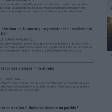
026 - CARRERASPOPULARES.COM
porte, los favoritos suelen llegar a las competiciones rodeados de expectativas.
adísticas, la calidad de sus plantillas y los resultados recientes hacen que
aficionados y expertos los consideren candidatos naturales a la victoria.
 entrenar de forma segura y mantener el rendimiento
alor
026 - CARRERASPOPULARES.COM
alquier entrenador, recomiendo adaptar los entrenamientos a las condiciones
cas para seguir progresando sin poner en riesgo la salud. Estos son los consejos
ortantes para correr de forma segura cuando el termómetro se dispara.
rredor que siempre mira el reloj
026 - MARIO TROTA
empecé a correr descubrí que los relojes deportivos podían convertir cualquier
miento en una colección interminable de números. Y reconozco que durante una
da me obsesioné un poco con ellos.
to corren los futbolistas durante un partido?