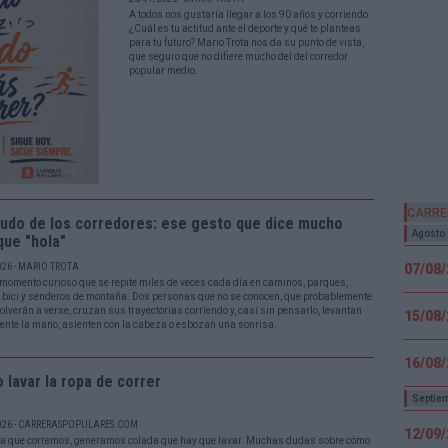
A todos nos gustaría llegar a los 90 años y corriendo.
¿Cuál es tu actitud ante el deporte y qué te planteas
para tu futuro? Mario Trota nos da su punto de vista,
que seguro que no difiere mucho del del corredor
popular medio.
CARRE
ludo de los corredores: ese gesto que dice mucho
Agosto
que "hola"
026 - MARIO TROTA
07/08
momento curioso que se repite miles de veces cada día en caminos, parques,
s bici y senderos de montaña. Dos personas que no se conocen, que probablemente
olverán a verse, cruzan sus trayectorias corriendo y, casi sin pensarlo, levantan
15/08
ente la mano, asienten con la cabeza o esbozan una sonrisa.
16/08
lavar la ropa de correr
Septie
026 - CARRERASPOPULARES.COM
12/09
a que corremos, generamos colada que hay que lavar. Muchas dudas sobre cómo