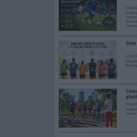
13/06/2
El fútb
convert
frecuent
durante
Dime 
12/06/2
¿Se pued
Bello pi
Cómo 
plani
09/06/2
Organiz
Claves 