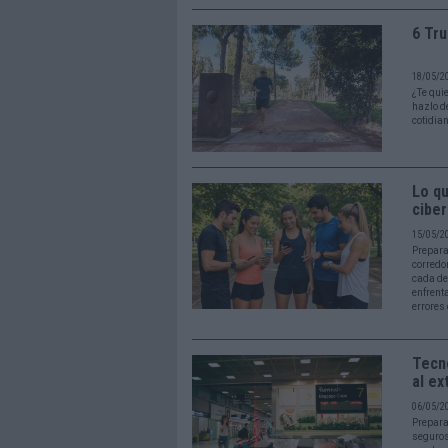
6 Tru
18/05/2
¿Te qui
hazlo d
cotidia
Lo q
ciber
15/05/2
Prepara
corredo
cada de
enfrenta
errores
Tecno
al ex
06/05/2
Preparar
seguros