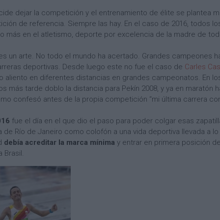
cide dejar la competición y el entrenamiento de élite se plantea 
ción de referencia. Siempre las hay. En el caso de 2016, todos lo
ho más en el atletismo, deporte por excelencia de la madre de to
s es un arte. No todo el mundo ha acertado. Grandes campeones ha
rreras deportivas. Desde luego este no fue el caso de
Carles Cast
go aliento en diferentes distancias en grandes campeonatos. En 
os más tarde doblo la distancia para Pekín 2008, y ya en maratón 
smo confesó antes de la propia competición “mi última carrera com
016
fue el día en el que dio el paso para poder colgar esas zapat
a de Río de Janeiro como colofón a una vida deportiva llevada a lo 
id
debía acreditar la marca mínima
y entrar en primera posición d
a Brasil.