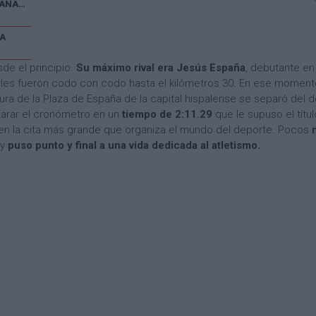
V CARRERA POPULAR EL CAÑAVERAL
A
de el principio.
Su máximo rival era Jesús España
, debutante en 
rles fueron codo con codo hasta el kilómetros 30. En ese momento
altura de la Plaza de España de la capital hispalense se separó del 
 parar el cronómetro en un
tiempo de 2:11.29
que le supuso el títu
mo en la cita más grande que organiza el mundo del deporte. Pocos
 y
puso punto y final a una vida dedicada al atletismo.