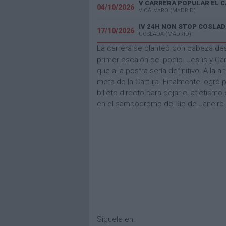
04/10/2026
VICÁLVARO (MADRID)
IV 24H NON STOP COSLAD
17/10/2026
COSLADA (MADRID)
La carrera se planteó con cabeza des
primer escalón del podio. Jesús y Ca
que a la postra sería definitivo. A la 
meta de la Cartuja. Finalmente logró
billete directo para dejar el atletis
en el sambódromo de Río de Janeiro
Síguele en: