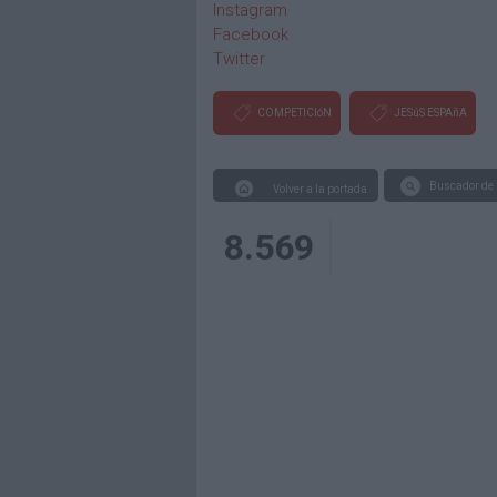
Instagram
Facebook
Twitter
COMPETICIóN
JESúS ESPAñA
Buscador de 
Volver a la portada
8.569