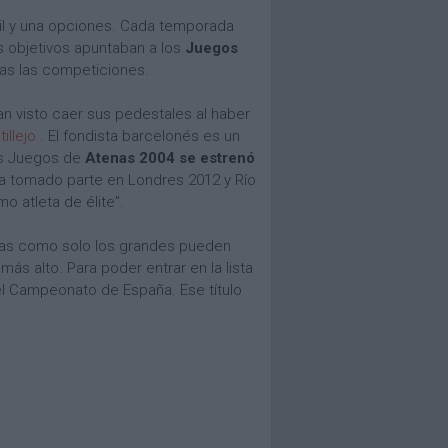
mil y una opciones. Cada temporada
s objetivos apuntaban a los
Juegos
das las competiciones.
n visto caer sus pedestales al haber
illejo
. El fondista barcelonés es un
los Juegos de
Atenas 2004 se estrenó
ha tomado parte en Londres 2012 y Río
o atleta de élite”.
illas como solo los grandes pueden
más alto. Para poder entrar en la lista
el Campeonato de España. Ese título