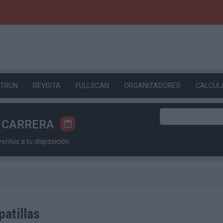
ETRUN
REVISTA
FULLSCAN
ORGANIZADORES
CALCUL
U CARRERA
ntos a tu disposición
patillas