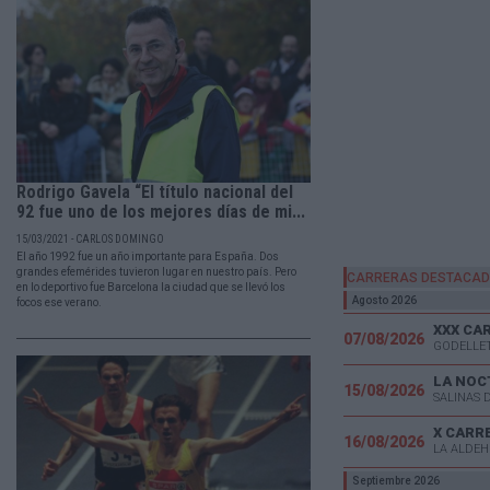
Rodrigo Gavela “El título nacional del
92 fue uno de los mejores días de mi...
15/03/2021 - CARLOS DOMINGO
El año 1992 fue un año importante para España. Dos
grandes efemérides tuvieron lugar en nuestro país. Pero
CARRERAS DESTACA
en lo deportivo fue Barcelona la ciudad que se llevó los
Agosto 2026
focos ese verano.
07/08/2026
GODELLET
LA NOC
15/08/2026
SALINAS 
X CARR
16/08/2026
LA ALDEH
Septiembre 2026