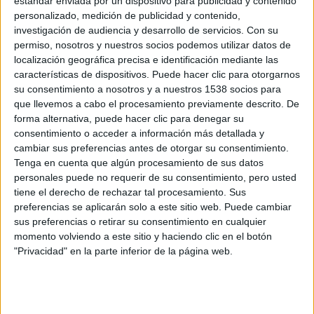
estándar enviada por un dispositivo para publicidad y contenido
personalizado, medición de publicidad y contenido,
investigación de audiencia y desarrollo de servicios.
Con su
permiso, nosotros y nuestros socios podemos utilizar datos de
localización geográfica precisa e identificación mediante las
características de dispositivos. Puede hacer clic para otorgarnos
su consentimiento a nosotros y a nuestros 1538 socios para
que llevemos a cabo el procesamiento previamente descrito. De
forma alternativa, puede hacer clic para denegar su
consentimiento o acceder a información más detallada y
AMA: 20 años de control, limpieza y
cambiar sus preferencias antes de otorgar su consentimiento.
salud
Tenga en cuenta que algún procesamiento de sus datos
02/02/2020 - CARLOS DOMINGO
personales puede no requerir de su consentimiento, pero usted
El 2 de febrero de 1999 se creó la Agencia Mundial
tiene el derecho de rechazar tal procesamiento. Sus
Antidopaje (AMA) totalmente independiente, creada por
una iniciativa colectiva y apoyada por el Comité Olímpico
preferencias se aplicarán solo a este sitio web. Puede cambiar
Internacional
sus preferencias o retirar su consentimiento en cualquier
momento volviendo a este sitio y haciendo clic en el botón
"Privacidad" en la parte inferior de la página web.