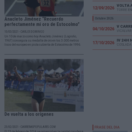
VOLTA 
12/09/2026
TORRE EN
Anacleto Jiménez “Recuerdo
Octubre 2026
perfectamente mi oro de Estocolmo”
04/10/2026
VICÁLVAR
10/03/2021 - CARLOS DOMINGO
Un 10 de marzo como hoy Anacleto Jiménez (Logroño,
IV 24H
1967) conseguía su medalla de oro en los 3.000 metros
17/10/2026
COSLADA
lisos del europeo en pista cubierta de Estocolmo de 1996.
De vuelta a los orígenes
23/02/2021 - CARRERASPOPULARES.COM
El 23 de febrero de 2014 se organizó en la capital coruñesa