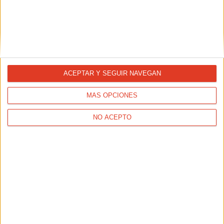
“Recuerdo mi victoria en el Maratón de
Madrid 2008 como si fuese ayer”
27/04/2017 - CARLOS DOMINGO
“Ansiaba ganar un maratón”, esto confiesa el madrileño
Chema Martínez cuando rememora el 27 de abril de 2008.
Ese es sin duda un día marcado en rojo en sus
estadísticas personales.
ACEPTAR Y SEGUIR NAVEGAN
MÁS OPCIONES
NO ACEPTO
Londres y Radcliffe, historia de un
récord
13/04/2017 - CARRERASPOPULARES.COM
No podía ser en otro lugar. Londres figura desde el 13 de
abril de 2003 en lo más alto de la lista de récords
mundiales en el maratón femenino. Y no podía ser otra
más que Paula Radcliffe.