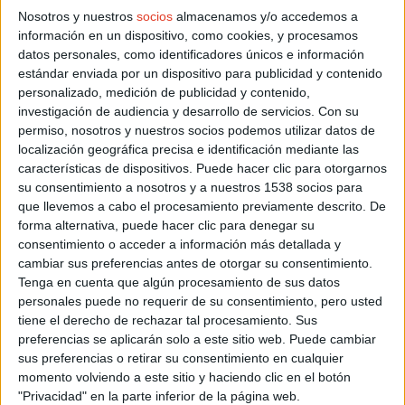
sólo planificas a largo plazo qué carreras vas a hacer, sino
Nosotros y nuestros
socios
almacenamos y/o accedemos a
que te apuntas a algunas carreras de un día para otro. Un
información en un dispositivo, como cookies, y procesamos
grado avanzado de afición se manifiesta en ponerte a buscar
datos personales, como identificadores únicos e información
una carrera para el domingo el mismo viernes por la noche.
estándar enviada por un dispositivo para publicidad y contenido
personalizado, medición de publicidad y contenido,
Grado 8: Me sé el calendario de memoria.
Si no sólo sabes
investigación de audiencia y desarrollo de servicios.
Con su
tus carreras, sino que conoces a las que van a ir tus amigos
permiso, nosotros y nuestros socios podemos utilizar datos de
e incluso les recomiendas a cuál apuntarse, es que llevas
localización geográfica precisa e identificación mediante las
bastante tiempo corriendo y tu experiencia y conocimiento
características de dispositivos. Puede hacer clic para otorgarnos
son bastante valiosos. En esta fase, prefieres acostarte
su consentimiento a nosotros y a nuestros 1538 socios para
pronto por mucha fiesta que te propongan por la noche.
que llevemos a cabo el procesamiento previamente descrito. De
forma alternativa, puede hacer clic para denegar su
Grado 9: Doblete.
Si has empezado a hacer más de una
consentimiento o acceder a información más detallada y
carrera en algún fin de semana, quiere decir que estás en las
cambiar sus preferencias antes de otorgar su consentimiento.
Tenga en cuenta que algún procesamiento de sus datos
escalas más altas. Esto te pasa porque no sabes decir que
personales puede no requerir de su consentimiento, pero usted
no a una carrera y te preocupa perderte una carrera que
tiene el derecho de rechazar tal procesamiento. Sus
podría ser muy emocionante.
preferencias se aplicarán solo a este sitio web. Puede cambiar
sus preferencias o retirar su consentimiento en cualquier
Grado 10: Faltaría a mi boda por una carrera.
En la parte
momento volviendo a este sitio y haciendo clic en el botón
más alta de la escala, independientemente de las distancias
"Privacidad" en la parte inferior de la página web.
que corran o los días a la semana que lo hagan, están los que