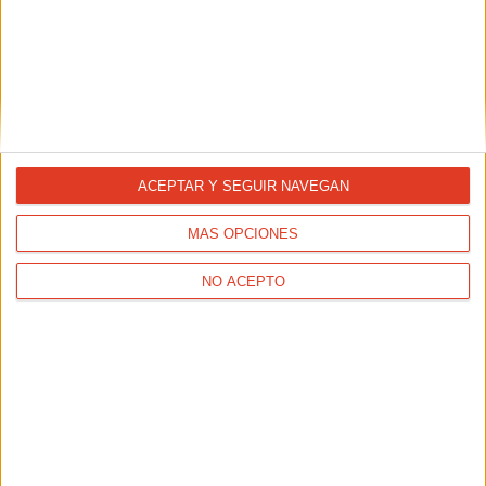
REPORTAJES
Guía del corredor novato: el comportamiento en carrera
ACEPTAR Y SEGUIR NAVEGAN
TAMBIÉN TE PUEDE INTERESAR
MÁS OPCIONES
NO ACEPTO