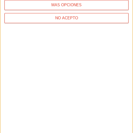
MÁS OPCIONES
NO ACEPTO
REPORTAJES
El saludo de los corredores: ese gesto que dice mucho
más que "hola"