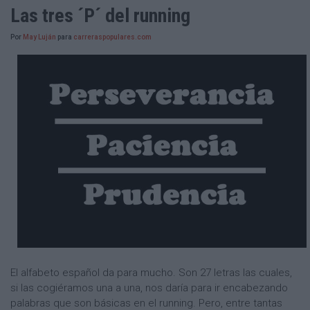
Las tres ´P´ del running
Por
May Luján
para
carreraspopulares.com
El alfabeto español da para mucho. Son 27 letras las cuales,
si las cogiéramos una a una, nos daría para ir encabezando
palabras que son básicas en el running. Pero, entre tantas