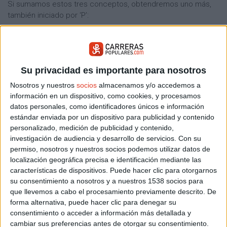
Si sumamos estos tres conceptos, obtendremos uno más,
también iniciado por ‘P’:
Prudencia + paciencia + perseverancia = PREMIO
A por todas
Su privacidad es importante para nosotros
SOBRE EL AUTOR
Nosotros y nuestros
socios
almacenamos y/o accedemos a
May Luján
información en un dispositivo, como cookies, y procesamos
datos personales, como identificadores únicos e información
ARTICULOS DEL AUTOR
estándar enviada por un dispositivo para publicidad y contenido
personalizado, medición de publicidad y contenido,
ENTRENAMIENTOS
PIE
investigación de audiencia y desarrollo de servicios.
Con su
permiso, nosotros y nuestros socios podemos utilizar datos de
localización geográfica precisa e identificación mediante las
Buscador de noticias
Volver a la portada
características de dispositivos. Puede hacer clic para otorgarnos
su consentimiento a nosotros y a nuestros 1538 socios para
que llevemos a cabo el procesamiento previamente descrito. De
Más sobre Reportajes
forma alternativa, puede hacer clic para denegar su
consentimiento o acceder a información más detallada y
18.049
cambiar sus preferencias antes de otorgar su consentimiento.