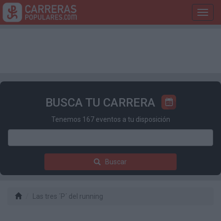
Toggl
navig
BUSCA TU CARRERA
Tenemos 167 eventos a tu disposición
Buscar
Las tres ´P´ del running