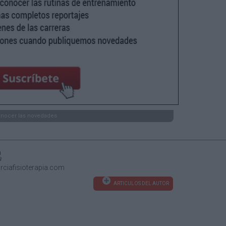
onocer las novedades
a
a
ciafisioterapia.com
ARTICULOS DEL AUTOR