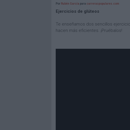
Por
Rubén García
para
carreraspopulares.com
Ejercicios de glúteos
Te enseñamos dos sencillos ejercicio
hacen más eficientes. ¡Pruébalos!