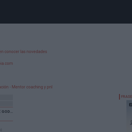
en conocer las novedades
pia.com
ción - Mentor coaching y pnl
XXX CARRERA POPULAR DE GODELLETA
A)