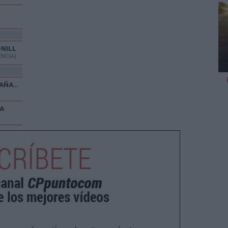
ONILL
ENCIA)
V CARRERA POPULAR EL CAÑAVERAL
A