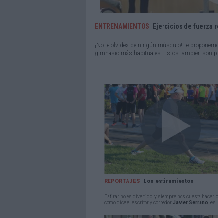
ENTRENAMIENTOS
Ejercicios de fuerza r
¡No te olvides de ningún músculo! Te proponemos
gimnasio más habituales. Estos también son pri
REPORTAJES
Los estiramientos
Estirar no es divertido, y siempre nos cuesta hacerlo
como dice el escritor y corredor
Javier Serrano
, es..