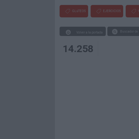
GLúTEOS
EJERCICIOS
Buscador de 
Volver a la portada
14.258