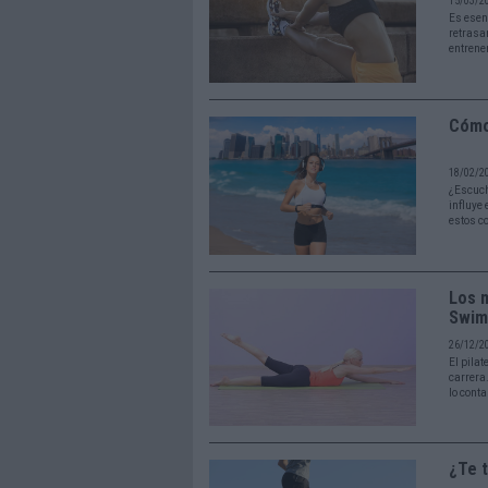
15/03/2
Es esen
retrasar
entrene
Cómo 
18/02/2
¿Escuch
influye
estos c
Los m
Swim
26/12/2
El pila
carrera
lo cont
¿Te t