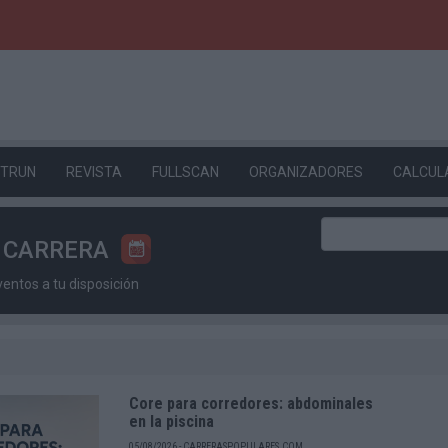
ETRUN
REVISTA
FULLSCAN
ORGANIZADORES
CALCUL
U CARRERA
ntos a tu disposición
Core para corredores: abdominales
en la piscina
05/08/2026 - CARRERASPOPULARES.COM