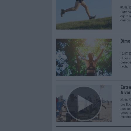
01/09/2
Entrena
dijéram
damos a
Dime 
12/07/2
El pens
para que
hecho!
Entre
Alva
29/06/2
Los Boo
mantene
prepara
nuestro