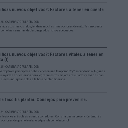
ificas nuevos objetivos?: Factores a tener en cuenta
025 - CARRERASPOPULARES.COM
rganizas tus nuevos retos, tendrás muchas más opciones de éxito. Ten en cuenta
s como las semanas de descarga o los ritmos adecuados.
ificas nuevos objetivos?: Factores vitales a tener en
a (I)
025 - CARRERASPOPULARES.COM
s objetivos principales debes tener en una temporada? ¿Y secundarios? Algunas
ue ayudan a orientarnos para lograr nuestros mejores resultados y nos da unas
 claves indispensables a la hora de planificarnos.
 la fascitis plantar. Consejos para prevenirla.
024 - CARRERASPOPULARES.COM
as lesiones más clásicas entre corredores. Con una buena prevención, tendrás
opciones de que no te afecte. ¡Aprende cómo hacerlo!