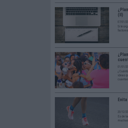
¿Plan
(II)
07/01/2
Si te o
factore
¿Plan
cuent
01/01/2
¿Cuánto
ideas q
cuantas
Evita
20/12/2
Es de l
muchas 