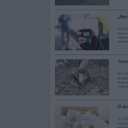
¿Nec
05/12/2
Tener u
mejorar
pensand
Técni
30/11/2
Si sabe
de gana
inneces
El de
12/11/2
Después
esfuerzo