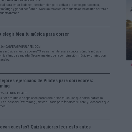
026 - CARRERASPOPULARES.COM
cial para evitar lesiones, pero también para activar el cuerpo, pulsaciones,
 la fatiga y ganar confianza. No te saltes el calentamiento antes de una carrera o
miento intenso.
elegir bien tu música para correr
026 - CARRERASPOPULARES.COM
as música mientras corres? Si es así, te interesará conocer cómo la música
 en tu ritmo de zancada. Saca el máximo de la combinación música+running con
onsejos.
ejores ejercicios de Pilates para corredores:
ming
025 - PLENUM PILATES
tes tiene multitud de opciones para trabajar los músculos que participan en la
. Es el caso del ´swimming´, método usado para fortalecer el core. ¿Lo conoces? ¡Te
amos!
ocan cuestas? Quizá quieras leer esto antes