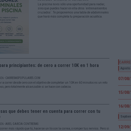
La piscina no es sólo una oportunidad para nadar,
sino que puedes hacer en ella otros ´entrenamientos
cruzados´. Te proponemos una tabla de abdominales
que hará más completa tu preparación acuática.
CARRE
para principiantes: de cero a correr 10K en 1 hora
Agosto
026 - CARRERASPOPULARES.COM
07/08
 a correr desde cero con el objetivo de completar un 10K en 60 minutos es un reto
so, pero totalmente alcanzable si se hace con cabeza.
15/08
16/08
sas que debes tener en cuenta para correr con tu
o
Septie
026 - ABEL GARCÍA CONTRERAS
12/09
orrer más rápido que tú, hacerse un lío con la correa, o romper tus nervios. Pero si