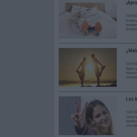
¡Apro
26/06/2
El desc
resetea
de Pedr
¿Malo
23/01/2
Seguir u
fracaso
consejo
Los b
12/01/2
Correr 
benefic
vivir me