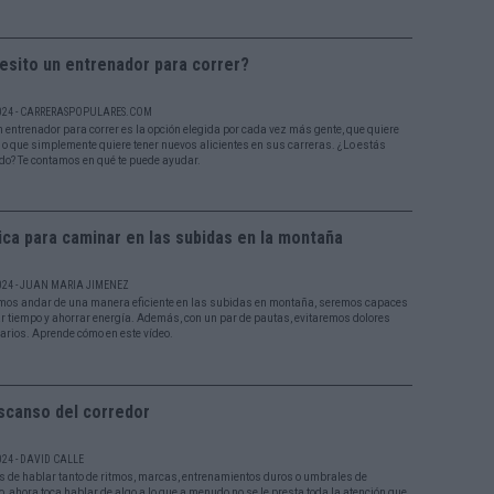
esito un entrenador para correr?
024 - CARRERASPOPULARES.COM
n entrenador para correr es la opción elegida por cada vez más gente, que quiere
 o que simplemente quiere tener nuevos alicientes en sus carreras. ¿Lo estás
o? Te contamos en qué te puede ayudar.
ca para caminar en las subidas en la montaña
024 - JUAN MARIA JIMENEZ
mos andar de una manera eficiente en las subidas en montaña, seremos capaces
r tiempo y ahorrar energía. Además, con un par de pautas, evitaremos dolores
arios. Aprende cómo en este vídeo.
scanso del corredor
024 - DAVID CALLE
 de hablar tanto de ritmos, marcas, entrenamientos duros o umbrales de
, ahora toca hablar de algo a lo que a menudo no se le presta toda la atención que