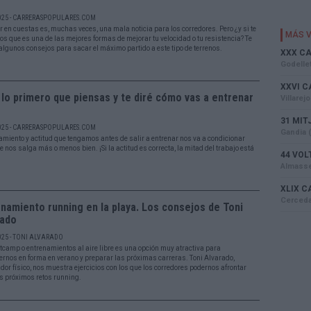
025 - CARRERASPOPULARES.COM
r en cuestas es, muchas veces, una mala noticia para los corredores. Pero ¿y si te
os que es una de las mejores formas de mejorar tu velocidad o tu resistencia? Te
lgunos consejos para sacar el máximo partido a este tipo de terrenos.
lo primero que piensas y te diré cómo vas a entrenar
025 - CARRERASPOPULARES.COM
amiento y actitud que tengamos antes de salir a entrenar nos va a condicionar
 nos salga más o menos bien. ¡Si la actitud es correcta, la mitad del trabajo está
namiento running en la playa. Los consejos de Toni
rado
025 - TONI ALVARADO
tcamp o entrenamientos al aire libre es una opción muy atractiva para
rnos en forma en verano y preparar las próximas carreras. Toni Alvarado,
dor físico, nos muestra ejercicios con los que los corredores podernos afrontar
s próximos retos running.