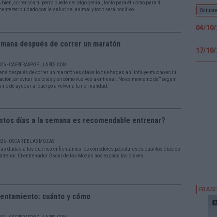
 bien, correr con tu perro puede ser algo genial, tanto para él, como para ti.
ente ten cuidado con la salud del animal y todo será positivo.
Octubr
04/10
emana después de correr un maratón
17/10
026 - CARRERASPOPULARES.COM
na después de correr un maratón es clave: lo que hagas ahí influye mucho en tu
ación, en evitar lesiones y en cómo vuelves a entrenar. No es momento de “seguir
 sino de ayudar al cuerpo a volver a la normalidad.
ntos días a la semana es recomendable entrenar?
026 - OSCAR DE LAS MOZAS
las dudas a las que nos enfrentamos los corredores populares es cuántos días es
ntrenar. El entrenador Óscar de las Mozas nos explica las claves.
lentamiento: cuánto y cómo