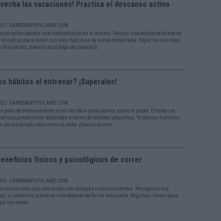
vecha las vacaciones! Practica el descanso activo
025 - CARRERASPOPULARES.COM
anso activo parece una contradicción en sí mismo. Pero es una excelente forma de
r el cuerpo para volver con más fuerza en la nueva temporada. Sigue los consejos
o Fernández, nuestro psicólogo de cabecera.
s hábitos al entrenar? ¡Superalos!
025 - CARRERASPOPULARES.COM
n plan de entrenamiento no es tan fácil como parece sobre el papel. El éxito o el
 de una preparación dependen a veces de detalles pequeños. Te damos nuestros
s para que todo vaya como la seda. ¡Mucho ánimo!
eneficios físicos y psicológicos de correr
025 - CARRERASPOPULARES.COM
es mucho más que una moda, con ventajas e inconvenientes. Pero ganan los
ios, si sabemos practicar este deporte de forma adecuada. Algunas claves para
jor corriendo.