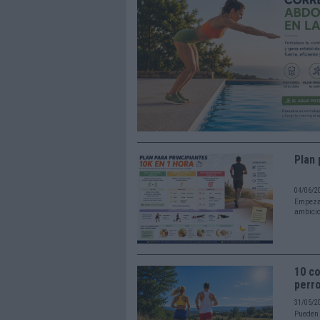
Plan 
04/06/2
Empezar
ambicio
10 co
perr
31/05/2
Pueden c