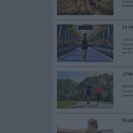
lo haces
Simplem
La s
27/04/2
La sema
recuper
fuerte”,
¿Cuá
28/03/2
Una de 
bueno e
El ca