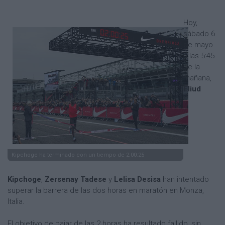
Hoy,
sábado 6
de mayo
a las 5:45
de la
mañana,
Eliud
Kipchoge ha terminado con un tiempo de 2:00:25
Kipchoge
,
Zersenay Tadese
y
Lelisa Desisa
han intentado
superar la barrera de las dos horas en maratón en Monza,
Italia.
El objetivo de bajar de las 2 horas ha resultado fallido, sin