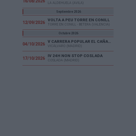
16/08/2026
LA ALDEHUELA (AVILA)
Septiembre 2026
VOLTA A PEU TORRE EN CONILL
12/09/2026
TORRE EN CONILL - BETERA (VALENCIA)
Octubre 2026
V CARRERA POPULAR EL CAÑAVERAL
04/10/2026
VICÁLVARO (MADRID)
IV 24H NON STOP COSLADA
17/10/2026
COSLADA (MADRID)