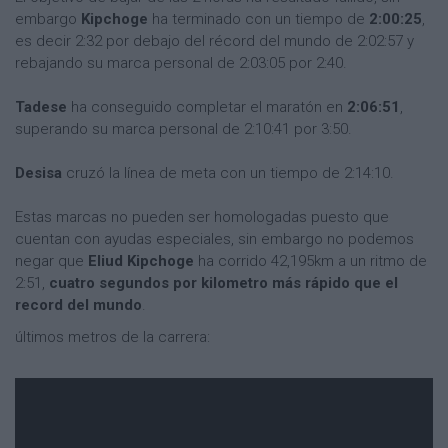
embargo
Kipchoge
ha terminado con un tiempo de
2:00:25
,
es decir 2:32 por debajo del récord del mundo de 2:02:57 y
rebajando su marca personal de 2:03:05 por 2:40.
Tadese
ha conseguido completar el maratón en
2:06:51
,
superando su marca personal de 2:10:41 por 3:50.
Desisa
cruzó la línea de meta con un tiempo de 2:14:10.
Estas marcas no pueden ser homologadas puesto que
cuentan con ayudas especiales, sin embargo no podemos
negar que
Eliud Kipchoge
ha corrido 42,195km a un ritmo de
2:51,
cuatro segundos por kilometro más rápido que el
record del mundo
.
últimos metros de la carrera: