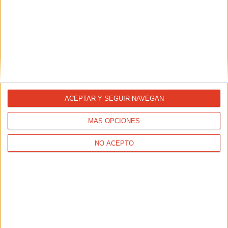
ACTUALIDAD
10K Nocturna de Alboraya
ACEPTAR Y SEGUIR NAVEGAN
MÁS OPCIONES
NO ACEPTO
ACTUALIDAD
XXIII 10K GODELLA NICOBOCO