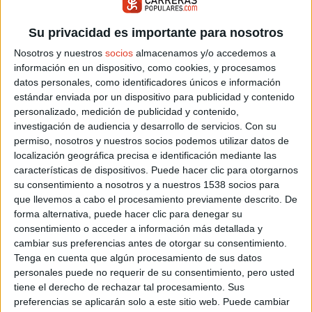
VOLTA 
12/09/2026
TORRE EN
Su privacidad es importante para nosotros
Octubre 2026
Nosotros y nuestros
socios
almacenamos y/o accedemos a
Doctor, ¿quiere ser mi amigo?
información en un dispositivo, como cookies, y procesamos
04/10/2026
VICÁLVAR
datos personales, como identificadores únicos e información
16/02/2021 - JAVIER SERRANO
IV 24H
estándar enviada por un dispositivo para publicidad y contenido
Los atletas populares, por lo general, somos gente de altos
17/10/2026
COSLADA
kilometrajes. Si a eso le sumamos que, también por lo
personalizado, medición de publicidad y contenido,
general, somos gente de cierta edad ...
investigación de audiencia y desarrollo de servicios.
Con su
permiso, nosotros y nuestros socios podemos utilizar datos de
localización geográfica precisa e identificación mediante las
características de dispositivos. Puede hacer clic para otorgarnos
su consentimiento a nosotros y a nuestros 1538 socios para
que llevemos a cabo el procesamiento previamente descrito. De
forma alternativa, puede hacer clic para denegar su
consentimiento o acceder a información más detallada y
cambiar sus preferencias antes de otorgar su consentimiento.
Tenga en cuenta que algún procesamiento de sus datos
personales puede no requerir de su consentimiento, pero usted
tiene el derecho de rechazar tal procesamiento. Sus
preferencias se aplicarán solo a este sitio web. Puede cambiar