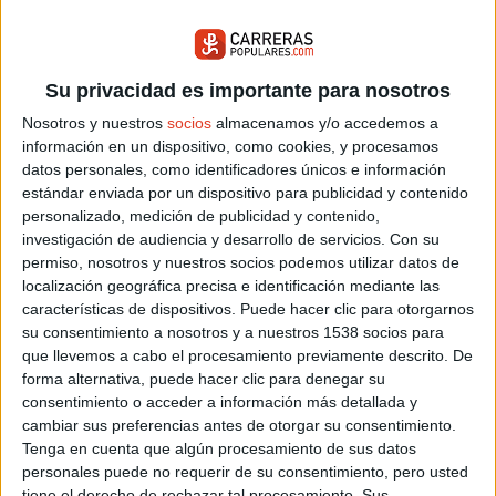
21 KM DE LA SIERRA
Su privacidad es importante para nosotros
Nosotros y nuestros
socios
almacenamos y/o accedemos a
información en un dispositivo, como cookies, y procesamos
datos personales, como identificadores únicos e información
estándar enviada por un dispositivo para publicidad y contenido
personalizado, medición de publicidad y contenido,
investigación de audiencia y desarrollo de servicios.
Con su
permiso, nosotros y nuestros socios podemos utilizar datos de
Sábado 19 septiembre 2026
localización geográfica precisa e identificación mediante las
Manzanares El Real (Madrid)
características de dispositivos. Puede hacer clic para otorgarnos
su consentimiento a nosotros y a nuestros 1538 socios para
49 MEDIA MARATÓN POPULAR DE...
que llevemos a cabo el procesamiento previamente descrito. De
forma alternativa, puede hacer clic para denegar su
consentimiento o acceder a información más detallada y
cambiar sus preferencias antes de otorgar su consentimiento.
Tenga en cuenta que algún procesamiento de sus datos
personales puede no requerir de su consentimiento, pero usted
tiene el derecho de rechazar tal procesamiento. Sus