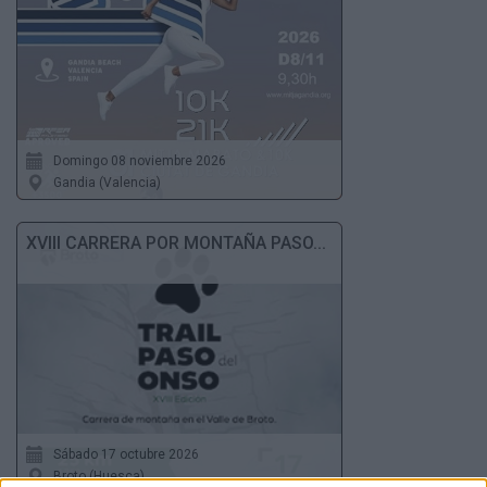
Domingo 08 noviembre 2026
Gandia (Valencia)
XVIII CARRERA POR MONTAÑA PASO...
Sábado 17 octubre 2026
Broto (Huesca)