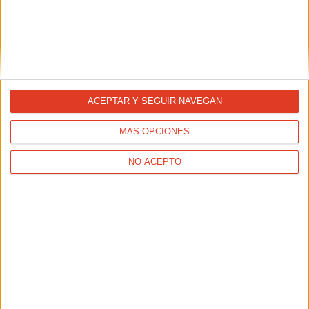
NUTRICIÓN
¿Cuándo debe tomar suplementación un corredor
popular?
ACEPTAR Y SEGUIR NAVEGAN
MÁS OPCIONES
NO ACEPTO