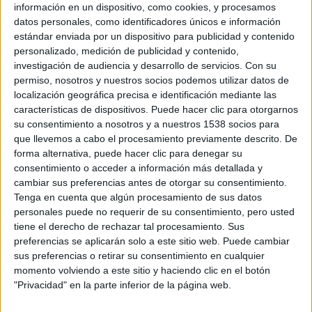
información en un dispositivo, como cookies, y procesamos
cuando quieras, pero tu perro no. A pesar de que sea un
datos personales, como identificadores únicos e información
buen ejercicio,
comienza de forma gradual y evita las
estándar enviada por un dispositivo para publicidad y contenido
sesiones muy largas
. Hidrátale pero con mesura. Visita a tu
personalizado, medición de publicidad y contenido,
veterinario y déjate aconsejar.
investigación de audiencia y desarrollo de servicios.
Con su
SOBRE EL AUTOR
permiso, nosotros y nuestros socios podemos utilizar datos de
localización geográfica precisa e identificación mediante las
Abel García Contreras
características de dispositivos. Puede hacer clic para otorgarnos
Psicólogo Clínico
http://abelsgarcia.wixsite.com/arthemiapsi
su consentimiento a nosotros y a nuestros 1538 socios para
que llevemos a cabo el procesamiento previamente descrito. De
forma alternativa, puede hacer clic para denegar su
consentimiento o acceder a información más detallada y
ARTICULOS DEL AUTOR
cambiar sus preferencias antes de otorgar su consentimiento.
Tenga en cuenta que algún procesamiento de sus datos
personales puede no requerir de su consentimiento, pero usted
SALUD
ZAPATILLAS
MARATóN
CALOR
tiene el derecho de rechazar tal procesamiento. Sus
preferencias se aplicarán solo a este sitio web. Puede cambiar
ENTRENAMIENTOS
MATERIAL DEPORTIVO
RITMO
sus preferencias o retirar su consentimiento en cualquier
momento volviendo a este sitio y haciendo clic en el botón
"Privacidad" en la parte inferior de la página web.
Buscador de noticias
Volver a la portada