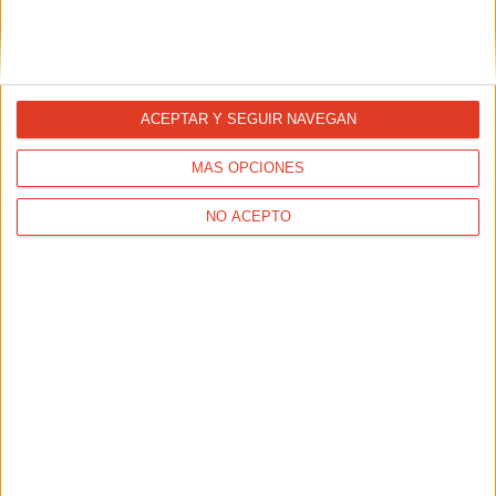
ENTRENAMIENTOS
Core para corredores: abdominales en la
piscina
ACEPTAR Y SEGUIR NAVEGAN
MÁS OPCIONES
NO ACEPTO
ENTRENAMIENTOS
Plan para principiantes: de cero a correr 10K en 1
hora