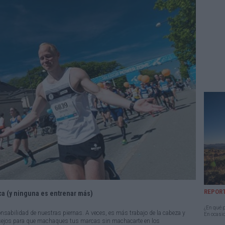
REPOR
ca (y ninguna es entrenar más)
¿En qué p
nsabilidad de nuestras piernas. A veces, es más trabajo de la cabeza y
En ocasio
sejos para que machaques tus marcas sin machacarte en los