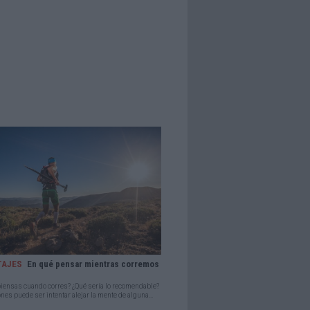
TAJES
En qué pensar mientras corremos
iensas cuando corres? ¿Qué sería lo recomendable?
nes puede ser intentar alejar la mente de alguna...