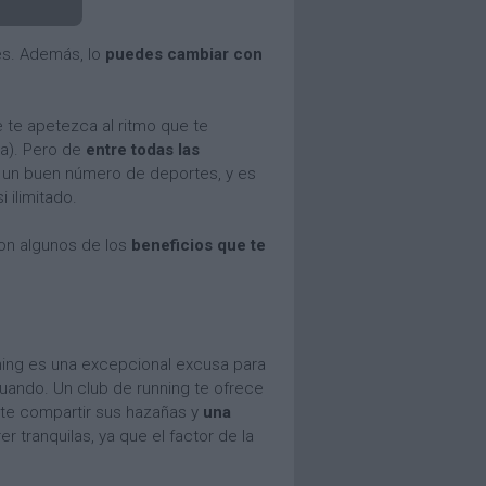
es. Además, lo
puedes cambiar con
e te apetezca al ritmo que te
ca). Pero de
entre todas las
 a un buen número de deportes, y es
 ilimitado.
on algunos de los
beneficios que te
nning es una excepcional excusa para
cuando. Un club de running te ofrece
ste compartir sus hazañas y
una
 tranquilas, ya que el factor de la