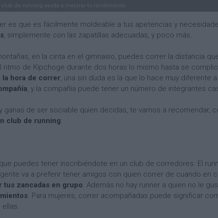
 club de running ayuda a mejorar tu rendimiento
er es que es fácilmente moldeable a tus apetencias y necesidad
es
, simplemente con las zapatillas adecuadas, y poco más.
ontañas, en la cinta en el gimnasio, puedes correr la distancia qu
al ritmo de Kipchoge durante dos horas lo mismo hasta se compli
la hora de correr
, una sin duda es la que lo hace muy diferente
ompañía
, y la compañía puede tener un número de integrantes casi
y ganas de ser sociable quien decidas, te vamos a recomendar, c
n club de running
.
 que puedes tener inscribiéndote en un club de corredores. El ru
a gente va a preferir tener amigos con quien correr de cuando en 
r tus zancadas en grupo
. Además no hay runner a quien no le gu
amientos
. Para mujeres, correr acompañadas puede significar correr
ellas.