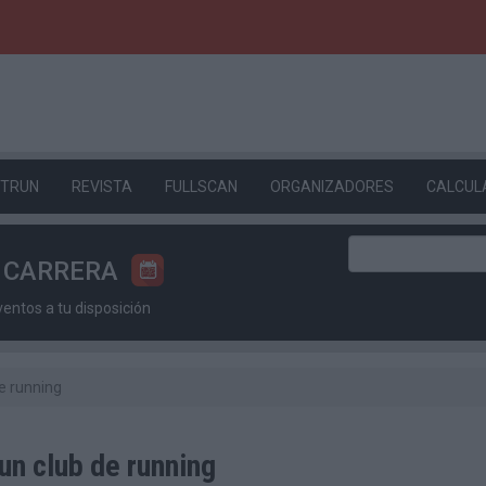
ETRUN
REVISTA
FULLSCAN
ORGANIZADORES
CALCUL
U CARRERA
ntos a tu disposición
e running
un club de running