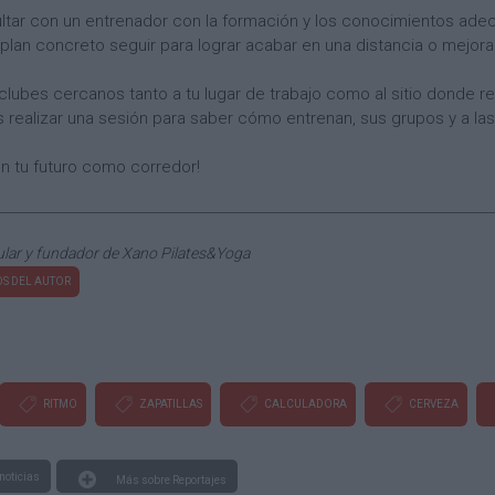
tar con un entrenador con la formación y los conocimientos ad
plan concreto seguir para lograr acabar en una distancia o mejor
lubes cercanos tanto a tu lugar de trabajo como al sitio donde r
realizar una sesión para saber cómo entrenan, sus grupos y a las 
en tu futuro como corredor!
lar y fundador de Xano Pilates&Yoga
S DEL AUTOR
RITMO
ZAPATILLAS
CALCULADORA
CERVEZA
noticias
Más sobre Reportajes