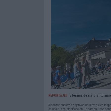
REPORTAJES
5 formas de mejorar tu mar
Alcanzar nuestros objetivos no siempre es respo
de una buena planificación. Te damos unos con