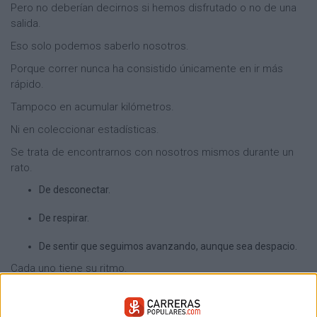
Pero no deberían decirnos si hemos disfrutado o no de una
salida.
Eso solo podemos saberlo nosotros.
Porque correr nunca ha consistido únicamente en ir más
rápido.
Tampoco en acumular kilómetros.
Ni en coleccionar estadísticas.
Se trata de encontrarnos con nosotros mismos durante un
rato.
De desconectar.
De respirar.
De sentir que seguimos avanzando, aunque sea despacio.
Cada uno tiene su ritmo.
Y cada uno encuentra sus motivos para seguir corriendo.
Por eso, si alguna vez sales a entrenar y los números no