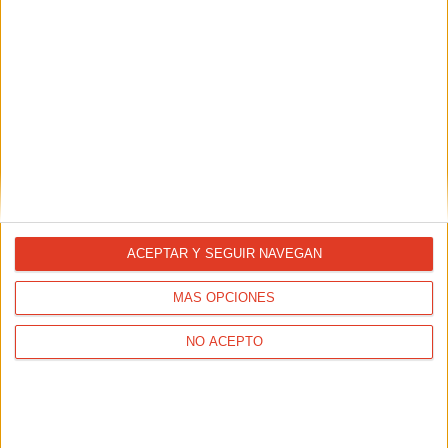
REPORTAJES
El coleccionista de lesiones
ACEPTAR Y SEGUIR NAVEGAN
MÁS OPCIONES
TAMBIÉN TE PUEDE INTERESAR
NO ACEPTO