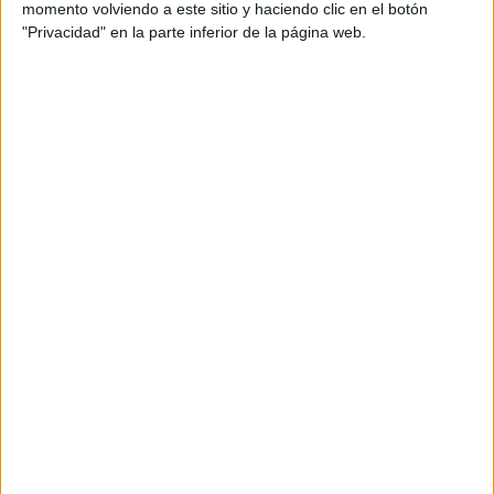
momento volviendo a este sitio y haciendo clic en el botón
V CARRERA POPULAR EL CAÑAVERAL
04/10/2026
VICÁLVARO (MADRID)
"Privacidad" en la parte inferior de la página web.
IV 24H NON STOP COSLADA
17/10/2026
COSLADA (MADRID)
SOBRE EL AUTOR
Mario Trota
Corredor popular
ARTICULOS DEL AUTOR