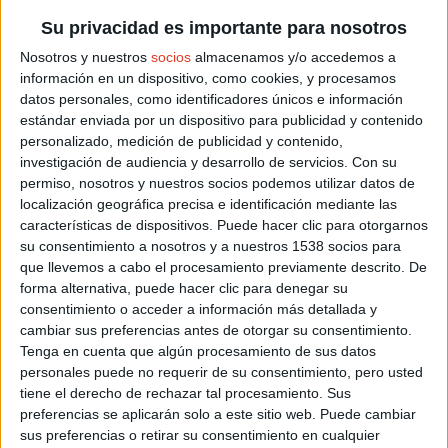
acompañan, no pasa nada.
Su privacidad es importante para nosotros
Nos pasa a todos.
Nosotros y nuestros
socios
almacenamos y/o accedemos a
información en un dispositivo, como cookies, y procesamos
Lo importante es recordar por qué empezamos.
datos personales, como identificadores únicos e información
Porque mientras sigamos disfrutando del camino, el reloj
estándar enviada por un dispositivo para publicidad y contenido
siempre marcará el tiempo correcto
.
personalizado, medición de publicidad y contenido,
investigación de audiencia y desarrollo de servicios.
Con su
CARRERAS DESTACADAS
permiso, nosotros y nuestros socios podemos utilizar datos de
Agosto 2026
localización geográfica precisa e identificación mediante las
LA NOCTURNA 2026
características de dispositivos. Puede hacer clic para otorgarnos
15/08/2026
SALINAS DEL MANZANO (CUENCA)
su consentimiento a nosotros y a nuestros 1538 socios para
que llevemos a cabo el procesamiento previamente descrito. De
X CARRERA LOS ANEJOS
16/08/2026
LA ALDEHUELA (AVILA)
forma alternativa, puede hacer clic para denegar su
consentimiento o acceder a información más detallada y
CARRERA POPULAR DE NAVAJAS
29/08/2026
cambiar sus preferencias antes de otorgar su consentimiento.
NAVAJAS (CASTELLÓN)
Tenga en cuenta que algún procesamiento de sus datos
Septiembre 2026
personales puede no requerir de su consentimiento, pero usted
VOLTA A PEU TORRE EN CONILL
tiene el derecho de rechazar tal procesamiento. Sus
12/09/2026
TORRE EN CONILL - BETERA (VALENCIA)
preferencias se aplicarán solo a este sitio web. Puede cambiar
Octubre 2026
sus preferencias o retirar su consentimiento en cualquier