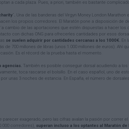
ptan a cada plaza. Pues, a priori, también es bastante complicad
harity´.
Una de las banderas del Virgyn Money London Marathon 
 hacen los propios corredores. El Maratón pone a disposición de
´a cambio de las aportaciones que estén dispuestas a hacer los 
acto con dichas ONG para ofrecerles cantidades por esos dorsale
cas
se suelen adquirir por cantidades cercanas a los 1000€.
En l
ás de 700 millones de libras (unos 1.000 millones de euros). Ahí 
casión. Es el récord de la prueba hasta el momento.
en agencias.
También es posible conseguir dorsal acudiendo a los 
vamente, toca rascarse el bolsillo. En el caso español, uno de esto
 y por unas 3 noches de estancia. En España, el número de dorsale
parecer exagerado, pero las cifras avalan la pasión por correr el
0.000 corredores),
superan incluso a los optantes al Maratón de