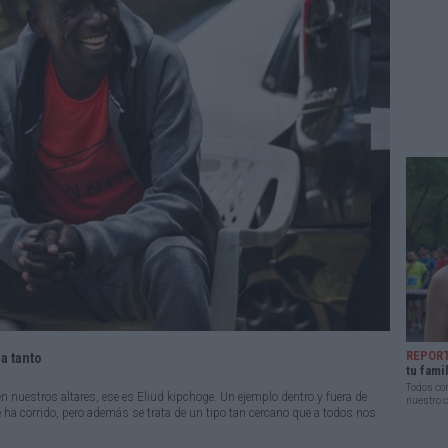
REPOR
a tanto
tu fami
Todos con
 nuestros altares, ese es Eliud kipchoge. Un ejemplo dentro y fuera de
nuestro c
 ha corrido, pero además se trata de un tipo tan cercano que a todos nos