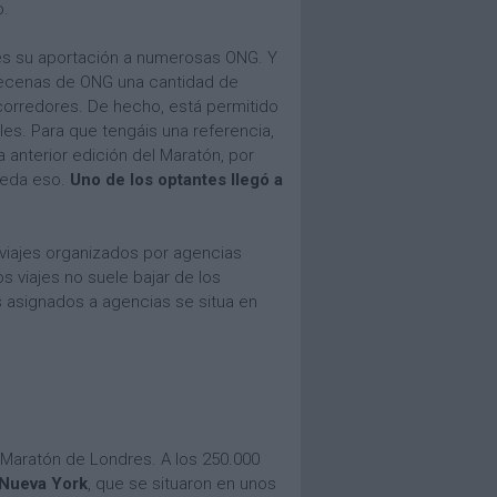
o.
es su aportación a numerosas ONG. Y
 decenas de ONG una cantidad de
corredores. De hecho, está permitido
s. Para que tengáis una referencia,
a anterior edición del Maratón, por
queda eso.
Uno de los optantes llegó a
viajes organizados por agencias
s viajes no suele bajar de los
s asignados a agencias se situa en
 Maratón de Londres. A los 250.000
 Nueva York
, que se situaron en unos