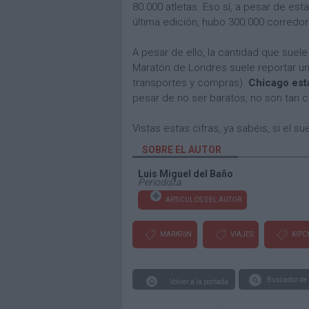
80.000 atletas. Eso sí, a pesar de est
última edición, hubo 300.000 corredor
A pesar de ello, la cantidad que suele
Maratón de Londres suele reportar u
transportes y compras).
Chicago est
pesar de no ser baratos, no son tan 
Vistas estas cifras, ya sabéis, si el
SOBRE EL AUTOR
Luis Miguel del Baño
Periodista
ARTICULOS DEL AUTOR
MARATóN
VIAJES
KIPC
Buscador de 
Volver a la portada