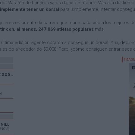
 del Maratón de Londres ya es digno de récord. Más allá del tiemp
simplemente tener un dorsal
para, simplemente, intentar consegui
i quieres estar entre la carrera que reúne cada año a los mejores 
ir con, al menos, 247.069 atletas populares
más.
 última edición vigente optaron a conseguir un dorsal. Y, sí, decimos
 es de alrededor de 50.000. Pero, ¿cómo consiguen entrar esos c
XXX CARRERA POPULAR DE GODELLETA
A)
ONILL
ENCIA)