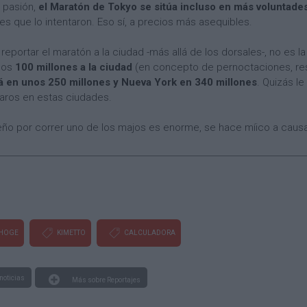
a pasión,
el Maratón de Tokyo se sitúa incluso en más voluntade
es que lo intentaron. Eso sí, a precios más asequibles.
 reportar el maratón a la ciudad -más allá de los dorsales-, no es l
nos
100 millones a la ciudad
(en concepto de pernoctaciones, res
á en unos 250 millones y Nueva York en 340 millones
. Quizás le
caros en estas ciudades.
 sueño por correr uno de los majos es enorme, se hace míico a caus
HOGE
KIMETTO
CALCULADORA
noticias
Más sobre Reportajes