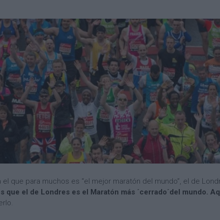
bra el que para muchos es “el mejor maratón del mundo”, el de Lon
es que el de Londres es el Maratón más ´cerrado´del mundo. A
rlo.