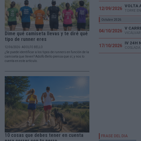
VOLTA 
12/09/2026
TORRE EN
Octubre 2026
04/10/2026
Dime qué camiseta llevas y te diré qué
VICÁLVAR
tipo de runner eres
IV 24H
17/10/2026
12/06/2026 - ADOLFO BELLO
COSLADA
¿Se puede identificar a los tipos de runners en función de la
camiseta que lleven? Adolfo Bello piensa que sí, y nos lo
cuenta en este artículo.
10 cosas que debes tener en cuenta
para correr con tu perro