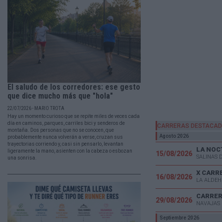
El saludo de los corredores: ese gesto
que dice mucho más que "hola"
22/07/2026 - MARIO TROTA
Hay un momento curioso que se repite miles de veces cada
día en caminos, parques, carriles bici y senderos de
CARRERAS DESTACA
montaña. Dos personas que no se conocen, que
Agosto 2026
probablemente nunca volverán a verse, cruzan sus
trayectorias corriendo y, casi sin pensarlo, levantan
LA NOC
ligeramente la mano, asienten con la cabeza o esbozan
15/08/2026
SALINAS 
una sonrisa.
X CARR
16/08/2026
LA ALDEH
CARRER
29/08/2026
NAVAJAS 
Septiembre 2026