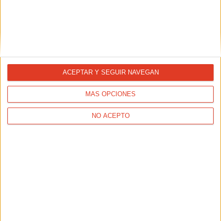
ACEPTAR Y SEGUIR NAVEGAN
MÁS OPCIONES
Guía del corredor novato: correr con
lluvia
NO ACEPTO
17/01/2025 - MARIO TROTA
Nosotros elegimos cuando queremos correr. Y si es posible
hacerlo siempre con una temperatura ni muy baja ni muy
alta, o con un cielo soleado y despejado de nubes, mejor.
Pero en muchas ocasiones no podemos elegir, y nos toca
correr con calor, frío o lluvia.
Mario Trota
nos da algunos
consejos para enfrentarnos a entrenamientos o carreras
en los que, queramos o no,
nos vamos a mojar
.