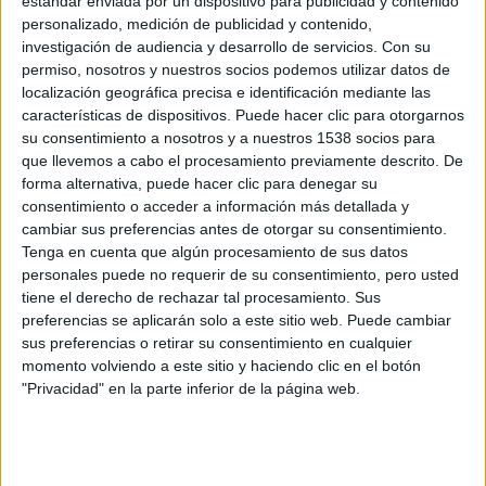
estándar enviada por un dispositivo para publicidad y contenido
personalizado, medición de publicidad y contenido,
investigación de audiencia y desarrollo de servicios.
Con su
permiso, nosotros y nuestros socios podemos utilizar datos de
localización geográfica precisa e identificación mediante las
Los maratonistas que hicieron
características de dispositivos. Puede hacer clic para otorgarnos
historia: referencias que...
su consentimiento a nosotros y a nuestros 1538 socios para
que llevemos a cabo el procesamiento previamente descrito. De
17/11/2025 - CARRERASPOPULARES.COM
forma alternativa, puede hacer clic para denegar su
consentimiento o acceder a información más detallada y
cambiar sus preferencias antes de otorgar su consentimiento.
Tenga en cuenta que algún procesamiento de sus datos
personales puede no requerir de su consentimiento, pero usted
tiene el derecho de rechazar tal procesamiento. Sus
preferencias se aplicarán solo a este sitio web. Puede cambiar
sus preferencias o retirar su consentimiento en cualquier
momento volviendo a este sitio y haciendo clic en el botón
"Privacidad" en la parte inferior de la página web.
De cero al maratón: una hoja de ruta
realista para principiantes
22/10/2025 - CARRERASPOPULARES.COM
Hoy son miles las personas las que logran cruzar esa