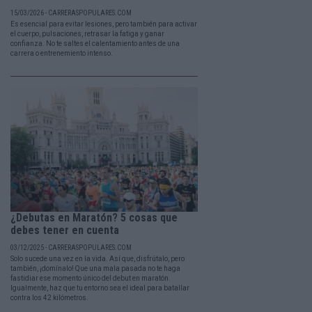
15/03/2026 - CARRERASPOPULARES.COM
Es esencial para evitar lesiones, pero también para activar
el cuerpo, pulsaciones, retrasar la fatiga y ganar
confianza. No te saltes el calentamiento antes de una
carrera o entrenemiento intenso.
¿Debutas en Maratón? 5 cosas que
debes tener en cuenta
03/12/2025 - CARRERASPOPULARES.COM
Solo sucede una vez en la vida. Así que, disfrútalo, pero
también, ¡domínalo! Que una mala pasada no te haga
fastidiar ese momento único del debut en maratón.
Igualmente, haz que tu entorno sea el ideal para batallar
contra los 42 kilómetros.