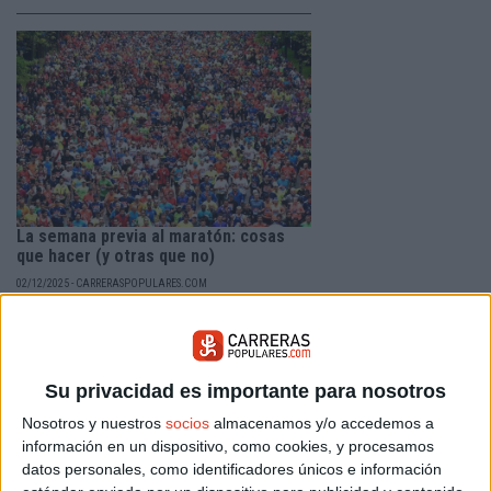
La semana previa al maratón: cosas
que hacer (y otras que no)
02/12/2025 - CARRERASPOPULARES.COM
Quedan unos días para tu maratón. Es el momento de
echar el freno en algunas cuestiones, como los
entrenamientos, y potenciar otras, como la mentalización.
No cometas errores básicos en la recta final.
Su privacidad es importante para nosotros
Nosotros y nuestros
socios
almacenamos y/o accedemos a
información en un dispositivo, como cookies, y procesamos
datos personales, como identificadores únicos e información