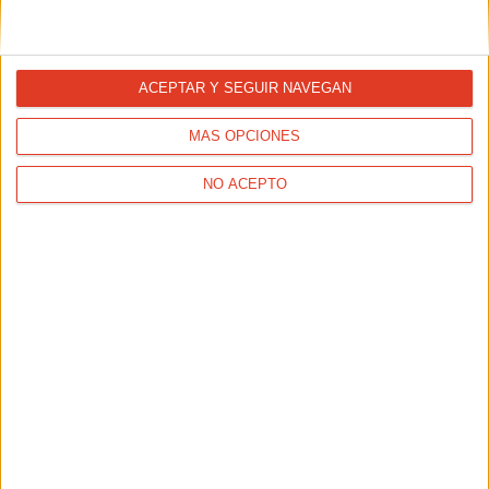
ENTRENAMIENTOS
Core para corredores: abdominales en la
piscina
ACEPTAR Y SEGUIR NAVEGAN
MÁS OPCIONES
NO ACEPTO
ENTRENAMIENTOS
Plan para principiantes: de cero a correr 10K en 1
hora