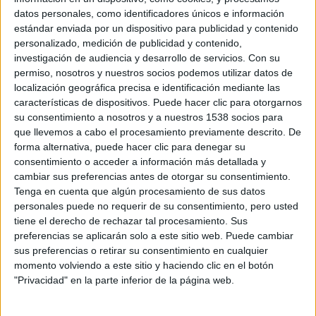
datos personales, como identificadores únicos e información
queremos mejorar, es
ponernos en manos de un
estándar enviada por un dispositivo para publicidad y contenido
entrenador
. Alguien que nos pueda dar consejos adaptados
personalizado, medición de publicidad y contenido,
a nuestras condiciones, que supervise nuestro progreso y
investigación de audiencia y desarrollo de servicios.
Con su
que ponga todo su conocimiento al servicio de nuestra
permiso, nosotros y nuestros socios podemos utilizar datos de
mejora.
localización geográfica precisa e identificación mediante las
características de dispositivos. Puede hacer clic para otorgarnos
Hay que esforzarse para mejorar. Pero, bien hecho, un
su consentimiento a nosotros y a nuestros 1538 socios para
entrenamiento profesional nos puede hacer disfrutar incluso
que llevemos a cabo el procesamiento previamente descrito. De
en esas series en las que no podamos más... ¿cuál es tu
forma alternativa, puede hacer clic para denegar su
objetivo?
consentimiento o acceder a información más detallada y
cambiar sus preferencias antes de otorgar su consentimiento.
CALCULADORA
CONSEJOS
ENTRENAMIENTOS
Tenga en cuenta que algún procesamiento de sus datos
personales puede no requerir de su consentimiento, pero usted
tiene el derecho de rechazar tal procesamiento. Sus
SERIES
preferencias se aplicarán solo a este sitio web. Puede cambiar
sus preferencias o retirar su consentimiento en cualquier
momento volviendo a este sitio y haciendo clic en el botón
Buscador de noticias
Volver a la portada
"Privacidad" en la parte inferior de la página web.
Más sobre Entrenamientos