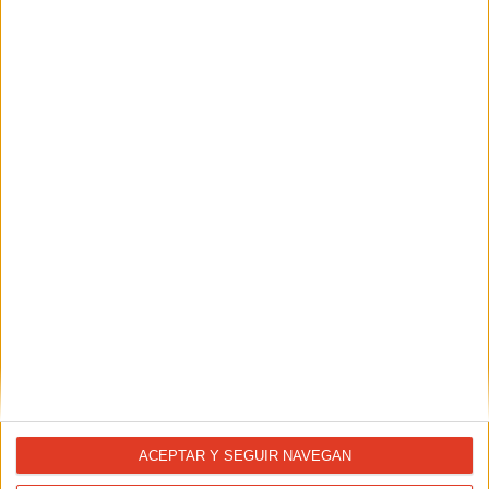
NUTRICIÓN
Sopas frías para runners: ¡hay vida más allá del
gazpacho!
NUTRICIÓN
En verano, "bebe" fruta
ACEPTAR Y SEGUIR NAVEGAN