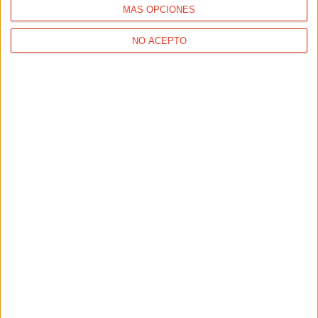
MÁS OPCIONES
NO ACEPTO
NUTRICIÓN
¿Es mágica la fórmula de las bebidas recuperadoras?