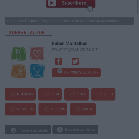
Suscribe CPpuntocom y será el primero en conocer las novedades
SOBRE EL AUTOR
Rubén Montalbán
www.rmgnutricion.com
ARTICULOS DEL AUTOR
NUTRICIóN
DIETA
RITMO
VíDEO
CONSEJOS
VERDURA
FRUTAS
Buscador de noticias
Volver a la portada