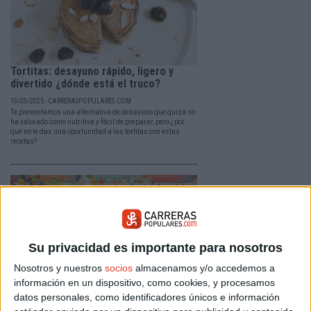
Tortitas: desayuno rápido, ligero y
divertido ¿dónde está el truco?
10/03/2025 - CARRERASPOPULARES.COM
Te presentamos una alternativa de desayuno que quizá no
ha valorado como nutritiva y fácil de preparar, pero ¿por
qué no le das una oportunidad a las tortitas con estas
recetas?
Su privacidad es importante para nosotros
Nosotros y nuestros
socios
almacenamos y/o accedemos a
información en un dispositivo, como cookies, y procesamos
datos personales, como identificadores únicos e información
Los refrescos, ¿tienen algún beneficio