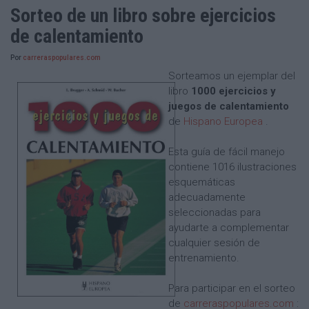
Sorteo de un libro sobre ejercicios
de calentamiento
Por
carreraspopulares.com
Sorteamos un ejemplar del
libro
1000 ejercicios y
juegos de calentamiento
de
Hispano Europea
.
Esta guía de fácil manejo
contiene 1016 ilustraciones
esquemáticas
adecuadamente
seleccionadas para
ayudarte a complementar
cualquier sesión de
entrenamiento.
Para participar en el sorteo
de
carreraspopulares.com
: