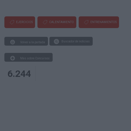
EJERCICIOS
CALENTAMIENTO
ENTRENAMIENTOS
Buscador de noticias
Volver a la portada
Más sobre Concursos
6.244