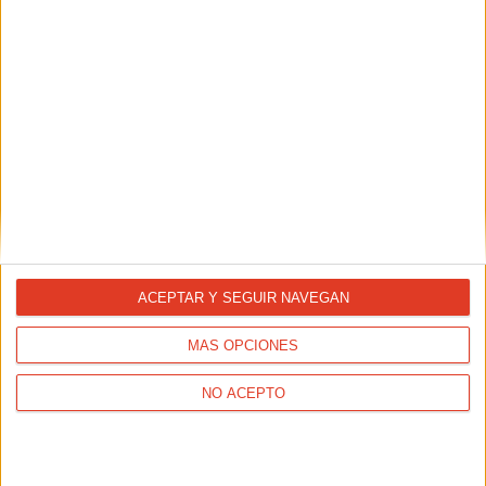
Sorteo de dos dorsales para el Medio
Maratón San Lorenzo de El Escorial
09/05/2018 - CARRERASPOPULARES.COM
Carreraspopulares.com te invita a correr gratis el XVII
Medio Maratón de San Lorenzo de El Escorial el próximo 17
de junio. Participa en el sorteo y puedes ser el ganador de
uno de los dos dorsales que regalamos.
ACEPTAR Y SEGUIR NAVEGAN
MÁS OPCIONES
NO ACEPTO