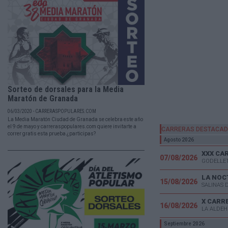
Sorteo de dorsales para la Media
Maratón de Granada
06/03/2020 - CARRERASPOPULARES.COM
La Media Maratón Ciudad de Granada se celebra este año
el 9 de mayo y carreraspopulares.com quiere invitarte a
CARRERAS DESTACA
correr gratis esta prueba ¿participas?
Agosto 2026
07/08/2026
GODELLET
LA NOC
15/08/2026
SALINAS 
X CARR
16/08/2026
LA ALDEH
Septiembre 2026