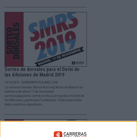
Sorteo de dorsales para el Derbi de
las Aficiones de Madrid 2019
14/10/2019 - CARRERASPOPULARES.COM
La carreras Sanitas Marca Running Series de Madrid se
celebra este año el 17 de noviembre.
carreraspopulares.com te invita a corre gratis el Derbi de
las Aficiones ¿participas? sorteamos 10 dorsales entre
todos nuestros seguidores.