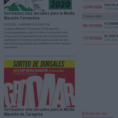
VOLTA 
12/09/2026
TORRE EN
Sorteamos seis dorsales para la Media
Octubre 2026
Maratón Cervantina
03/03/2020 - CARRERASPOPULARES.COM
04/10/2026
VICÁLVAR
La Media Maratón Cervantina (15 de marzo)y
carreraspopulares.com te invitan a correr gratis esta
IV 24H
clásica carrera que celebra este año su X aniversario
17/10/2026
COSLADA
¡participa en el sorteo! y puedes ganar una de las seis
inscripciones gratuitas que sortearemos entre nuestros
seguidores.
Sorteamos seis dorsales para la Media
Maratón de Zaragoza