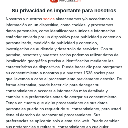
Su privacidad es importante para nosotros
Nosotros y nuestros
socios
almacenamos y/o accedemos a
información en un dispositivo, como cookies, y procesamos
datos personales, como identificadores únicos e información
Sorteamos 10 dorsales para la Sanitas
estándar enviada por un dispositivo para publicidad y contenido
Marca de Gijón 2019
personalizado, medición de publicidad y contenido,
investigación de audiencia y desarrollo de servicios.
Con su
03/10/2019 - CARRERASPOPULARES.COM
La carreras Sanitas Marca Running Series de Gijón se
permiso, nosotros y nuestros socios podemos utilizar datos de
celebra este año el día 20 de octubre.
localización geográfica precisa e identificación mediante las
carreraspopulares.com te invita a corre gratis esta prueba
del circuito ¿participas? sorteamos 10 dorsales entre
características de dispositivos. Puede hacer clic para otorgarnos
nuestros seguidores.
su consentimiento a nosotros y a nuestros 1538 socios para
que llevemos a cabo el procesamiento previamente descrito. De
forma alternativa, puede hacer clic para denegar su
consentimiento o acceder a información más detallada y
cambiar sus preferencias antes de otorgar su consentimiento.
Tenga en cuenta que algún procesamiento de sus datos
personales puede no requerir de su consentimiento, pero usted
tiene el derecho de rechazar tal procesamiento. Sus
preferencias se aplicarán solo a este sitio web. Puede cambiar
sus preferencias o retirar su consentimiento en cualquier