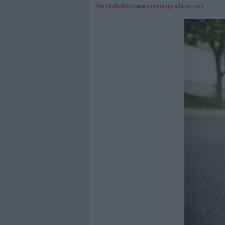
Por
Adolfo Bello
para
carreraspopulares.com