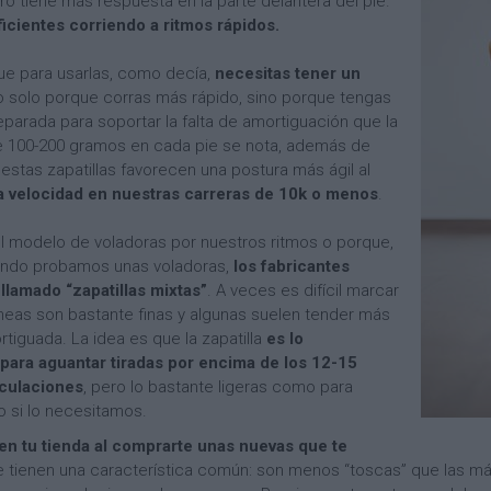
o tiene más respuesta en la parte delantera del pie.
cientes corriendo a ritmos rápidos.
ue para usarlas, como decía,
necesitas tener un
o solo porque corras más rápido, sino porque tengas
parada para soportar la falta de amortiguación que la
de 100-200 gramos en cada pie se nota, además de
stas zapatillas favorecen una postura más ágil al
a velocidad en nuestras carreras de 10k o menos
.
 modelo de voladoras por nuestros ritmos o porque,
uando probamos unas voladoras,
los fabricantes
lamado “zapatillas mixtas”
. A veces es difícil marcar
líneas son bastante finas y algunas suelen tender más
ortiguada. La idea es que la zapatilla
es lo
ara aguantar tiradas por encima de los 12-15
iculaciones
, pero lo bastante ligeras como para
o si lo necesitamos.
en tu tienda al comprarte unas nuevas que te
 tienen una característica común: son menos “toscas” que las má