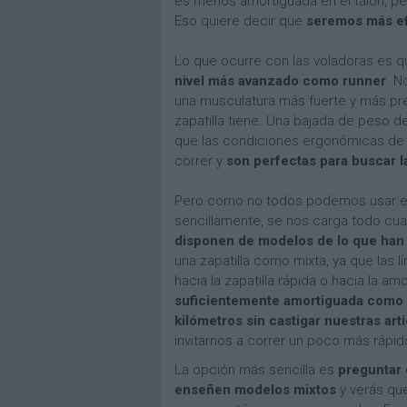
es menos amortiguada en el talón, per
Eso quiere decir que
seremos más efi
Lo que ocurre con las voladoras es q
nivel más avanzado como runner
. N
una musculatura más fuerte y más pre
zapatilla tiene. Una bajada de peso 
que las condiciones ergonómicas de e
correr y
son perfectas para buscar l
Pero como no todos podemos usar el
sencillamente, se nos carga todo c
disponen de modelos de lo que han l
una zapatilla como mixta, ya que las 
hacia la zapatilla rápida o hacia la am
suficientemente amortiguada como p
kilómetros sin castigar nuestras art
invitarnos a correr un poco más rápid
La opción más sencilla es
preguntar 
enseñen modelos mixtos
y verás que