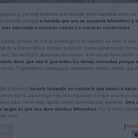
espacio (y cartera) limitados a la hora de tener zapatillas para c
 el calzado. Aunque
a medida que uno va sumando kilómetros y ex
 lo más adecuada a nuestras rutinas y a nuestras condiciones
.
a pisada, porque no soy un podólogo ni un experto. Es más, lo que
nal de la biomecánica. Porque todos (sí: todos) pisamos de forma 
 eso, las verdades absolutas no existen. A mí me va fenomental c
puedo decir que sea lo que todos los demás necesitan porque 
menos. Y también he conseguido lesionarme menos desde que pre
illas podemos
hacerlo teniendo en cuenta lo que vamos a hacer 
sitamos que la zapa tenga más amortiguación. Lo que ocurre es q
egativo para correr más rápido, como veremos más adelante.
Otra 
das largas es que nos dure muchos kilómetros.
Por lo tanto, los 
pese más.