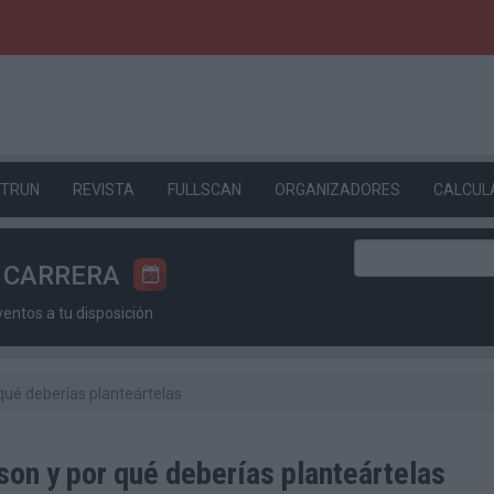
ETRUN
REVISTA
FULLSCAN
ORGANIZADORES
CALCUL
U CARRERA
ntos a tu disposición
 qué deberías planteártelas
 son y por qué deberías planteártelas