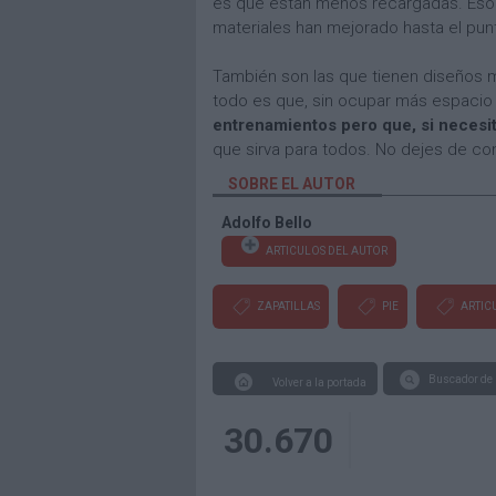
es que están menos recargadas. Eso 
materiales han mejorado hasta el punt
También son las que tienen diseños má
todo es que, sin ocupar más espacio 
entrenamientos pero que, si necesi
que sirva para todos. No dejes de con
SOBRE EL AUTOR
Adolfo Bello
ARTICULOS DEL AUTOR
ZAPATILLAS
PIE
ARTIC
Buscador de 
Volver a la portada
30.670