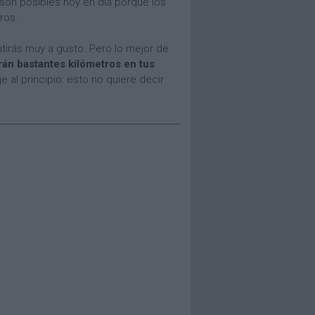
on posibles hoy en día porque los
ros.
ntirás muy a gusto. Pero lo mejor de
rán bastantes kilómetros en tus
e al principio: esto no quiere decir