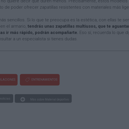
no quiere decir que duren menos. Precisamente, estos modelos s
o de poder ofrecer zapatillas resistentes con materiales más lige
s sencillos. Si lo que te preocupa es la estética, con ellas te se
en el armario,
tendrás unas zapatillas multiusos, que te aguanta
tas ir más rápido, podrán acompañarte.
Eso sí, recuerda lo que dij
sultar a un especialista si tienes dudas.
ULACIONES
ENTRENAMIENTOS
noticias
Más sobre Material deportivo