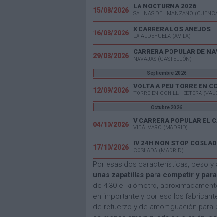
LA NOCTURNA 2026
15/08/2026
SALINAS DEL MANZANO (CUENC
X CARRERA LOS ANEJOS
16/08/2026
LA ALDEHUELA (AVILA)
CARRERA POPULAR DE NA
29/08/2026
NAVAJAS (CASTELLÓN)
Septiembre 2026
VOLTA A PEU TORRE EN C
12/09/2026
TORRE EN CONILL - BETERA (VAL
Octubre 2026
04/10/2026
VICÁLVARO (MADRID)
IV 24H NON STOP COSLAD
17/10/2026
COSLADA (MADRID)
Por esas dos características, peso y
unas zapatillas para competir y par
de 4:30 el kilómetro, aproximadamente
en importante y por eso los fabrican
de refuerzo y de amortiguación para pr