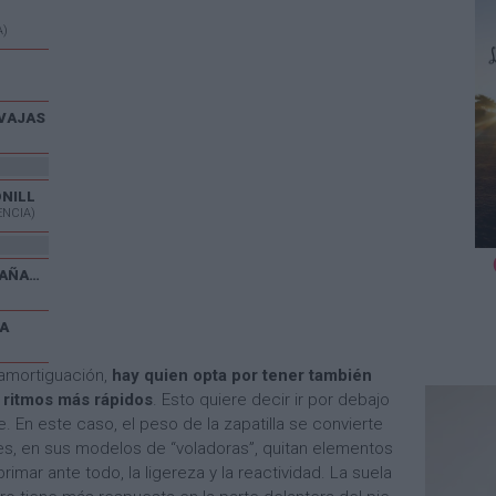
A)
VAJAS
ONILL
ENCIA)
V CARRERA POPULAR EL CAÑAVERAL
A
 amortiguación,
hay quien opta por tener también
a ritmos más rápidos
. Esto quiere decir ir por debajo
. En este caso, el peso de la zapatilla se convierte
tes, en sus modelos de “voladoras”, quitan elementos
imar ante todo, la ligereza y la reactividad. La suela