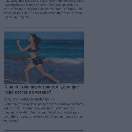
Las zapatillas (para casi todos los corredores) son el bien
más preciado a la hora de correr. Por eso es importante
estirar su uso unos pocos kilómetros más. Te damos unos
consejos para que tus zapas pasen contigo más tiempo a
pleno rendimiento.
Guía del running veraniego: ¿con qué
ropa correr en verano?
21/08/2024 - CARRERASPOPULARES.COM
Correr en verano no tiene por qué ser más duro ni más fácil
que en invierno. Solamente tenemos que tomar unas
precauciones distintas. Te dejamos unos consejos para
sobrellevarlo estos días de calor. ¿Cómo vestir para correr
en verano?