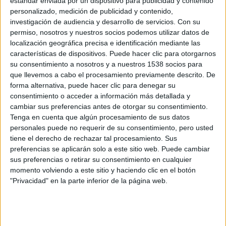
estándar enviada por un dispositivo para publicidad y contenido
personalizado, medición de publicidad y contenido,
investigación de audiencia y desarrollo de servicios.
Con su
permiso, nosotros y nuestros socios podemos utilizar datos de
8 accesorios imprescindibles para
localización geográfica precisa e identificación mediante las
cualquier ruta en bicicleta
características de dispositivos. Puede hacer clic para otorgarnos
07/02/2023 - CARRERASPOPULARES.COM
su consentimiento a nosotros y a nuestros 1538 socios para
Para aquellos que sean nuevos en el mundo del ciclismo,
que llevemos a cabo el procesamiento previamente descrito. De
posiblemente algunos de estos elementos les resulten un
tanto desconocidos. Sin embargo, no les costará
forma alternativa, puede hacer clic para denegar su
demasiado familiarizarse con ellos, y con un poco de
consentimiento o acceder a información más detallada y
práctica evitarán quedarse tirados en la carretera en
algún momento.
cambiar sus preferencias antes de otorgar su consentimiento.
Tenga en cuenta que algún procesamiento de sus datos
personales puede no requerir de su consentimiento, pero usted
tiene el derecho de rechazar tal procesamiento. Sus
preferencias se aplicarán solo a este sitio web. Puede cambiar
sus preferencias o retirar su consentimiento en cualquier
momento volviendo a este sitio y haciendo clic en el botón
"Privacidad" en la parte inferior de la página web.
¿Por qué no debes correr con