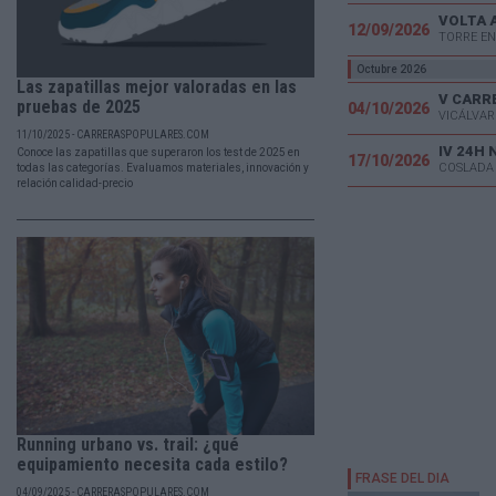
VOLTA 
12/09/2026
TORRE EN
Octubre 2026
Las zapatillas mejor valoradas en las
pruebas de 2025
04/10/2026
VICÁLVAR
11/10/2025 - CARRERASPOPULARES.COM
IV 24H
Conoce las zapatillas que superaron los test de 2025 en
17/10/2026
COSLADA
todas las categorías. Evaluamos materiales, innovación y
relación calidad-precio
Running urbano vs. trail: ¿qué
equipamiento necesita cada estilo?
04/09/2025 - CARRERASPOPULARES.COM