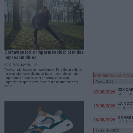
Cortavientos e impermeables: prendas
imprescindibles
27/12/2025 - JAVIER ULLÉ
Todo corredor busca siempre lo mejor. Para llegar a dicho
fin, te ayudamos explicándote las características más
CARRERAS DESTACA
importantes que debe tener un cortavientos o un
Agosto 2026
impermeable que te proteja contra las hostilidades del
clima.
07/08/2026
GODELLET
LA NOC
15/08/2026
SALINAS 
X CARR
16/08/2026
LA ALDEH
Septiembre 2026