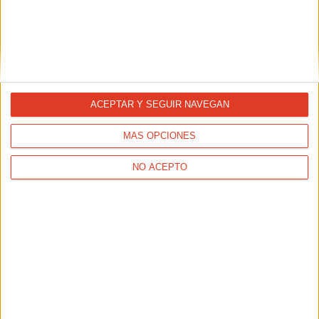
Elige las zapatillas de trail perfectas
para cada distancia
22/04/2020 - CHEMA MARTÍNEZ PASTOR
Elegir unas zapatillas de trail requiere algunas
consideraciones diferentes a como lo hacemos cuando
escogemos las zapatillas para asfalto. Afortunadamente,
ACEPTAR Y SEGUIR NAVEGAN
nuestros expertos te pueden asesorar cuál es la mejor
forma de escoger las tuyas.
MÁS OPCIONES
NO ACEPTO
¿Cuándo debemos jubilar nuestras
zapatillas?
02/04/2020 - LUIS MIGUEL DEL BAÑO